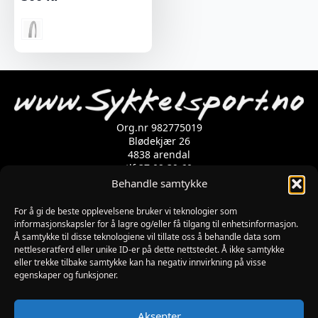
Org.nr 982775019
Blødekjær 26
4838 arendal
tlf 37 02 39 60
Kontaktskjema
Behandle samtykke
For å gi de beste opplevelsene bruker vi teknologier som
Åpningstider
informasjonskapsler for å lagre og/eller få tilgang til enhetsinformasjon.
Å samtykke til disse teknologiene vil tillate oss å behandle data som
MANDAG-FREDAG: 09:00-17:00
nettleseratferd eller unike ID-er på dette nettstedet. Å ikke samtykke
LØRDAG: 10:00-15:00
eller trekke tilbake samtykke kan ha negativ innvirkning på visse
SØNDAG: STENGT
egenskaper og funksjoner.
JULAFTEN : STENGT
PÅSKEAFTEN OG PINSEAFTEN : 10:00-13:00
Informasjon
Aksepter