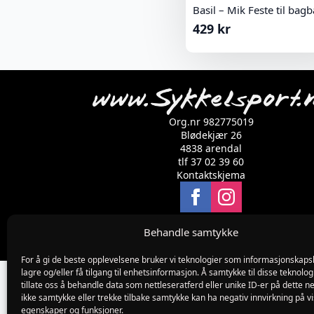
Basil – Mik Feste til bag
429
kr
Org.nr 982775019
Blødekjær 26
4838 arendal
tlf 37 02 39 60
Kontaktskjema
Behandle samtykke
For å gi de beste opplevelsene bruker vi teknologier som informasjonskapsl
lagre og/eller få tilgang til enhetsinformasjon. Å samtykke til disse teknolog
tillate oss å behandle data som nettleseratferd eller unike ID-er på dette ne
ikke samtykke eller trekke tilbake samtykke kan ha negativ innvirkning på v
egenskaper og funksjoner.