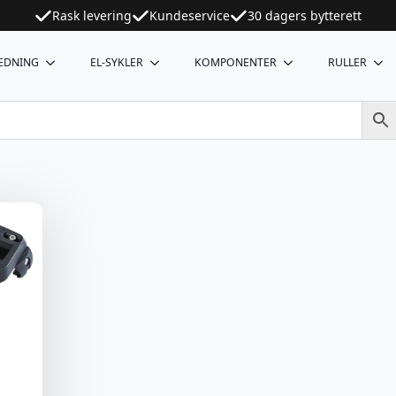
Rask levering
Kundeservice
30 dagers bytterett
EDNING
EL-SYKLER
KOMPONENTER
RULLER