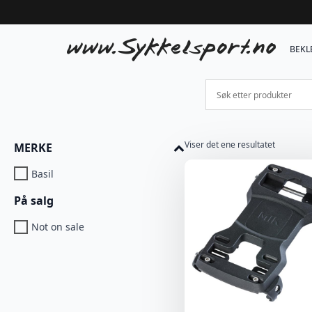
BEKL
Viser det ene resultatet
MERKE
Basil
På salg
Not on sale