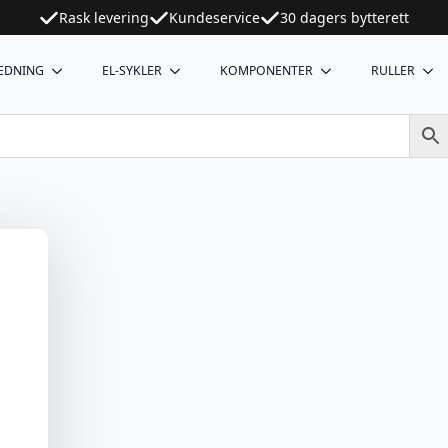
Rask levering
Kundeservice
30 dagers bytterett
EDNING
EL-SYKLER
KOMPONENTER
RULLER