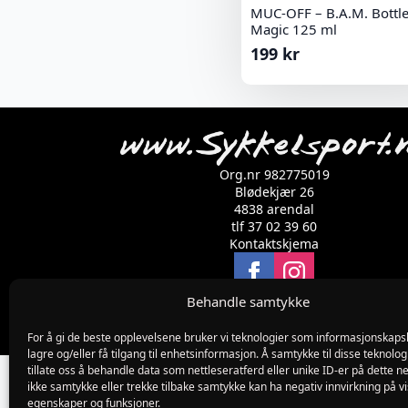
MUC-OFF – B.A.M. Bottle
Magic 125 ml
199
kr
Org.nr 982775019
Blødekjær 26
4838 arendal
tlf 37 02 39 60
Kontaktskjema
Behandle samtykke
For å gi de beste opplevelsene bruker vi teknologier som informasjonskapsl
lagre og/eller få tilgang til enhetsinformasjon. Å samtykke til disse teknolog
tillate oss å behandle data som nettleseratferd eller unike ID-er på dette ne
ikke samtykke eller trekke tilbake samtykke kan ha negativ innvirkning på v
egenskaper og funksjoner.