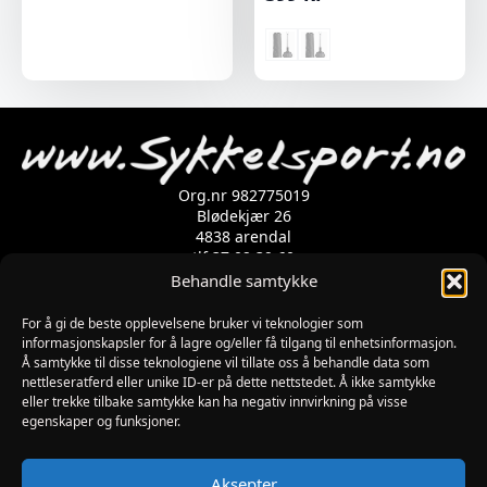
Org.nr 982775019
Blødekjær 26
4838 arendal
tlf 37 02 39 60
Kontaktskjema
Behandle samtykke
For å gi de beste opplevelsene bruker vi teknologier som
Åpningstider
informasjonskapsler for å lagre og/eller få tilgang til enhetsinformasjon.
Å samtykke til disse teknologiene vil tillate oss å behandle data som
MANDAG-FREDAG: 09:00-17:00
nettleseratferd eller unike ID-er på dette nettstedet. Å ikke samtykke
LØRDAG: 10:00-15:00
eller trekke tilbake samtykke kan ha negativ innvirkning på visse
SØNDAG: STENGT
egenskaper og funksjoner.
JULAFTEN : STENGT
PÅSKEAFTEN OG PINSEAFTEN : 10:00-13:00
Informasjon
Aksepter