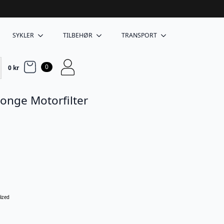
SYKLER
TILBEHØR
TRANSPORT
0
0
kr
ponge Motorfilter
lized