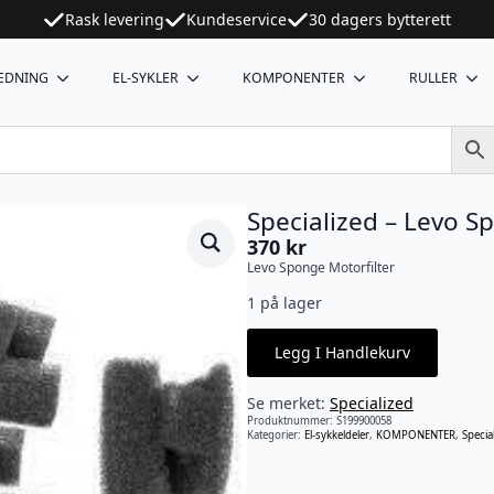
Rask levering
Kundeservice
30 dagers bytterett
EDNING
EL-SYKLER
KOMPONENTER
RULLER
Specialized – Levo S
370
kr
Levo Sponge Motorfilter
1 på lager
Legg I Handlekurv
Se merket:
Specialized
Produktnummer:
S199900058
Kategorier:
El-sykkeldeler
,
KOMPONENTER
,
Specia