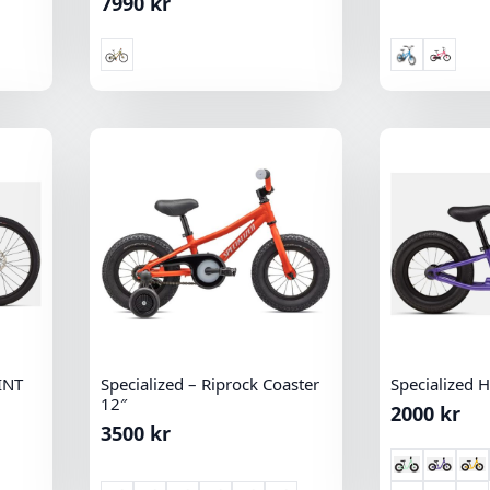
7990
kr
 INT
Specialized – Riprock Coaster
Specialized 
12″
2000
kr
3500
kr