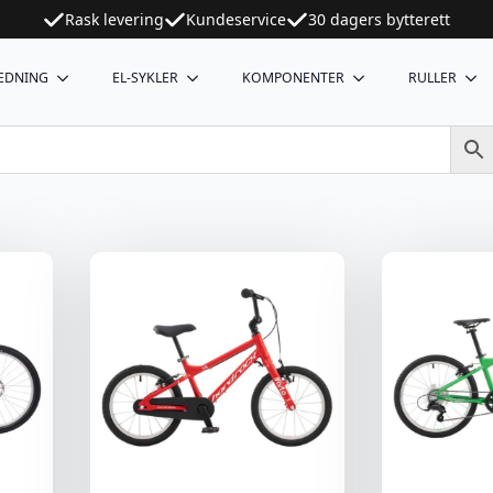
Rask levering
Kundeservice
30 dagers bytterett
EDNING
EL-SYKLER
KOMPONENTER
RULLER