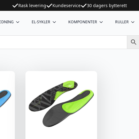
Rask levering
Kundeservice
30 dagers bytterett
EDNING
EL-SYKLER
KOMPONENTER
RULLER