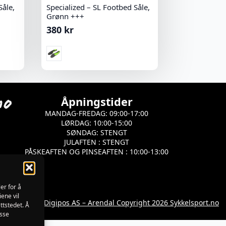
Såle,
Specialized – SL Footbed Såle,
Grønn +++
380
kr
Åpningstider
MANDAG-FREDAG: 09:00-17:00
LØRDAG: 10:00-15:00
SØNDAG: STENGT
JULAFTEN : STENGT
PÅSKEAFTEN OG PINSEAFTEN : 10:00-13:00
er for å
iene vil
Utviklet av Digipos AS – Arendal Copyright 2026 Sykkelsport.no
ttstedet. Å
isse