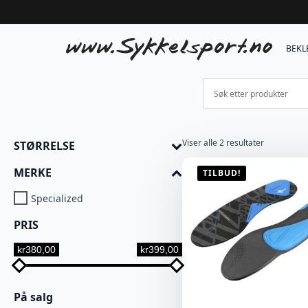
BEKL
Viser alle 2 resultater
STØRRELSE
MERKE
TILBUD!
Specialized
PRIS
kr380,00
kr399,00
På salg