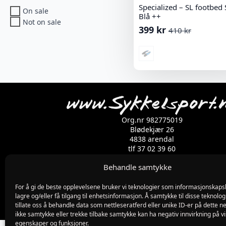
Specialized – SL footbed 
On sale
Blå ++
Not on sale
399
kr
410
kr
Opprinnelig
Nåværende
pris
pris
var:
er:
410 kr.
399 kr.
Org.nr 982775019
Blødekjær 26
4838 arendal
tlf 37 02 39 60
Kontaktskjema
Behandle samtykke
For å gi de beste opplevelsene bruker vi teknologier som informasjonskapsl
lagre og/eller få tilgang til enhetsinformasjon. Å samtykke til disse teknolog
tillate oss å behandle data som nettleseratferd eller unike ID-er på dette ne
ikke samtykke eller trekke tilbake samtykke kan ha negativ innvirkning på v
egenskaper og funksjoner.