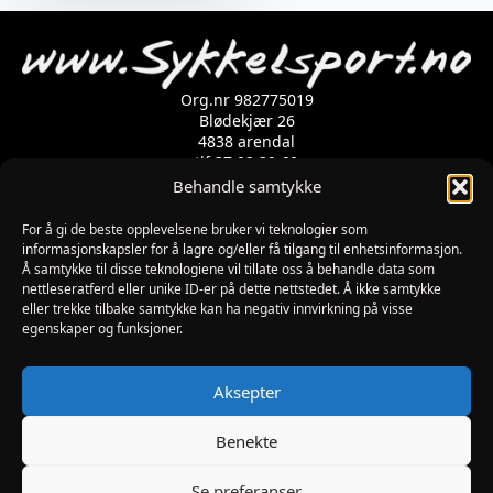
Org.nr 982775019
Blødekjær 26
4838 arendal
tlf 37 02 39 60
Kontaktskjema
Behandle samtykke
For å gi de beste opplevelsene bruker vi teknologier som
Åpningstider
informasjonskapsler for å lagre og/eller få tilgang til enhetsinformasjon.
Å samtykke til disse teknologiene vil tillate oss å behandle data som
MANDAG-FREDAG: 09:00-17:00
nettleseratferd eller unike ID-er på dette nettstedet. Å ikke samtykke
LØRDAG: 10:00-15:00
eller trekke tilbake samtykke kan ha negativ innvirkning på visse
SØNDAG: STENGT
egenskaper og funksjoner.
JULAFTEN : STENGT
PÅSKEAFTEN OG PINSEAFTEN : 10:00-13:00
Informasjon
Aksepter
MIN SIDE
KJØPSBETINGELSER
Benekte
RETUR
Se preferanser