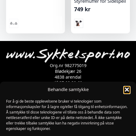
Styremuffer for Sidespeil
749
kr
Org.nr 982775019
Blødekjær 26
4838 arendal
tlf 37 02 39 60
Kontaktskjema
Behandle samtykke
For å gi de beste opplevelsene bruker vi teknologier som
Åpningstider
informasjonskapsler for å lagre og/eller få tilgang til enhetsinformasjon.
Å samtykke til disse teknologiene vil tillate oss å behandle data som
MANDAG-FREDAG: 09:00-17:00
nettleseratferd eller unike ID-er på dette nettstedet. Å ikke samtykke
LØRDAG: 10:00-15:00
eller trekke tilbake samtykke kan ha negativ innvirkning på visse
SØNDAG: STENGT
egenskaper og funksjoner.
JULAFTEN : STENGT