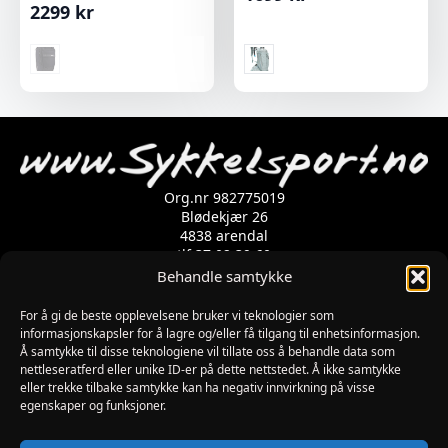
2299
kr
Org.nr 982775019
Blødekjær 26
4838 arendal
tlf 37 02 39 60
Kontaktskjema
Behandle samtykke
For å gi de beste opplevelsene bruker vi teknologier som
Åpningstider
informasjonskapsler for å lagre og/eller få tilgang til enhetsinformasjon.
Å samtykke til disse teknologiene vil tillate oss å behandle data som
MANDAG-FREDAG: 09:00-17:00
nettleseratferd eller unike ID-er på dette nettstedet. Å ikke samtykke
LØRDAG: 10:00-15:00
eller trekke tilbake samtykke kan ha negativ innvirkning på visse
SØNDAG: STENGT
egenskaper og funksjoner.
JULAFTEN : STENGT
PÅSKEAFTEN OG PINSEAFTEN : 10:00-13:00