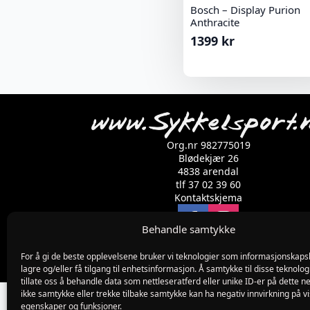
Bosch – Display Purion
Anthracite
1399
kr
Org.nr 982775019
Blødekjær 26
4838 arendal
tlf 37 02 39 60
Kontaktskjema
Behandle samtykke
For å gi de beste opplevelsene bruker vi teknologier som informasjonskapsl
lagre og/eller få tilgang til enhetsinformasjon. Å samtykke til disse teknolog
tillate oss å behandle data som nettleseratferd eller unike ID-er på dette ne
ikke samtykke eller trekke tilbake samtykke kan ha negativ innvirkning på v
egenskaper og funksjoner.