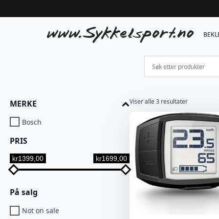
BEKL
Viser alle 3 resultater
MERKE
Bosch
PRIS
kr1399,00
kr1699,00
På salg
Not on sale