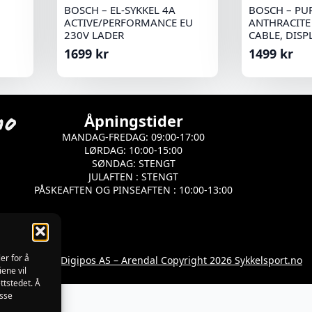
BOSCH – EL-SYKKEL 4A
BOSCH – PU
ACTIVE/PERFORMANCE EU
ANTHRACITE
230V LADER
CABLE, DISP
1699
kr
1499
kr
Åpningstider
MANDAG-FREDAG: 09:00-17:00
LØRDAG: 10:00-15:00
SØNDAG: STENGT
JULAFTEN : STENGT
PÅSKEAFTEN OG PINSEAFTEN : 10:00-13:00
er for å
Utviklet av Digipos AS – Arendal Copyright 2026 Sykkelsport.no
iene vil
ttstedet. Å
isse