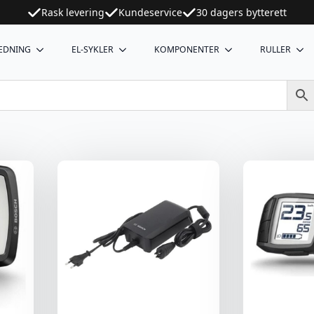
Rask levering
Kundeservice
30 dagers bytterett
EDNING
EL-SYKLER
KOMPONENTER
RULLER