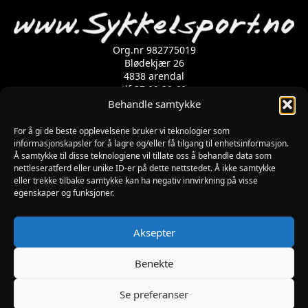
Org.nr 982775019
Blødekjær 26
4838 arendal
tlf 37 02 39 60
Kontaktskjema
Behandle samtykke
For å gi de beste opplevelsene bruker vi teknologier som
Åpningstider
informasjonskapsler for å lagre og/eller få tilgang til enhetsinformasjon.
Å samtykke til disse teknologiene vil tillate oss å behandle data som
MANDAG-FREDAG: 09:00-17:00
nettleseratferd eller unike ID-er på dette nettstedet. Å ikke samtykke
LØRDAG: 10:00-15:00
eller trekke tilbake samtykke kan ha negativ innvirkning på visse
SØNDAG: STENGT
egenskaper og funksjoner.
JULAFTEN : STENGT
PÅSKEAFTEN OG PINSEAFTEN : 10:00-13:00
Informasjon
Aksepter
MIN SIDE
KJØPSBETINGELSER
Benekte
RETUR
Se preferanser
Utviklet av Digipos AS – Arendal Copyright 2026