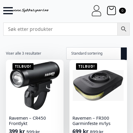
0
Viser alle 3 resultater
TILBUD!
TILBUD!
Ravemen – CR450
Ravemen – FR300
Frontlykt
Garminfeste m/lys
399
kr
699
kr
599
kr
899
kr