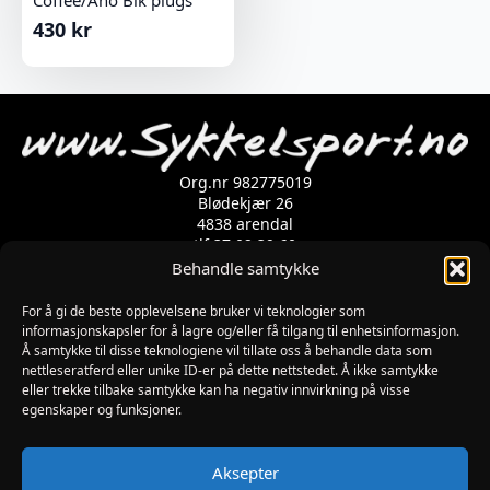
Coffee/Ano Blk plugs
430
kr
Org.nr 982775019
Blødekjær 26
4838 arendal
tlf 37 02 39 60
Kontaktskjema
Behandle samtykke
For å gi de beste opplevelsene bruker vi teknologier som
informasjonskapsler for å lagre og/eller få tilgang til enhetsinformasjon.
Åpningstider
Å samtykke til disse teknologiene vil tillate oss å behandle data som
MANDAG-FREDAG: 09:00-17:00
nettleseratferd eller unike ID-er på dette nettstedet. Å ikke samtykke
LØRDAG: 10:00-15:00
eller trekke tilbake samtykke kan ha negativ innvirkning på visse
SØNDAG: STENGT
egenskaper og funksjoner.
JULAFTEN : STENGT
PÅSKEAFTEN OG PINSEAFTEN : 10:00-13:00
Informasjon
Aksepter