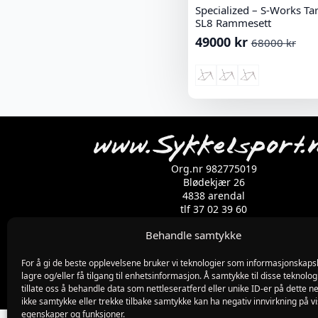
Specialized – S-Works T
SL8 Rammesett
49000
kr
68000
kr
Opprinnelig
Nåværende
pris
pris
var:
er:
68000 kr.
49000 kr.
Org.nr 982775019
Blødekjær 26
4838 arendal
tlf 37 02 39 60
Kontaktskjema
Behandle samtykke
For å gi de beste opplevelsene bruker vi teknologier som informasjonskapsl
lagre og/eller få tilgang til enhetsinformasjon. Å samtykke til disse teknolog
tillate oss å behandle data som nettleseratferd eller unike ID-er på dette ne
ikke samtykke eller trekke tilbake samtykke kan ha negativ innvirkning på v
egenskaper og funksjoner.