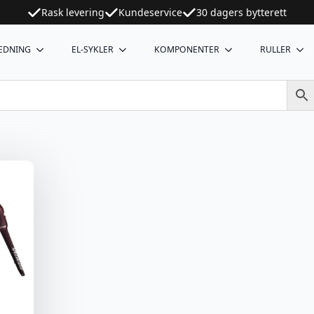
Rask levering
Kundeservice
30 dagers bytterett
EDNING
EL-SYKLER
KOMPONENTER
RULLER