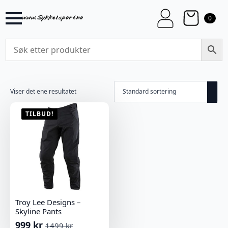
0
Viser det ene resultatet
TILBUD!
Troy Lee Designs –
Skyline Pants
999
kr
1499
kr