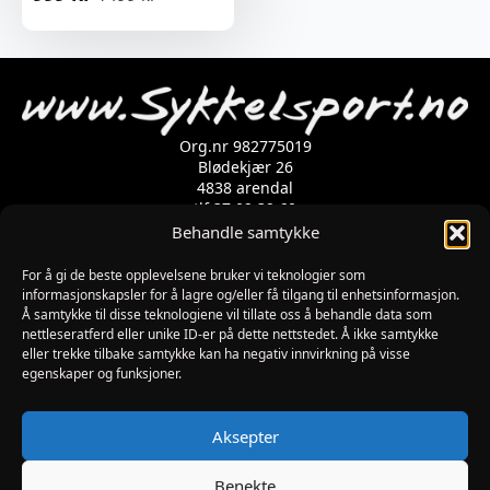
Opprinnelig
Nåværende
pris
pris
var:
er:
1499 kr.
999 kr.
Org.nr 982775019
Blødekjær 26
4838 arendal
tlf 37 02 39 60
Kontaktskjema
Behandle samtykke
For å gi de beste opplevelsene bruker vi teknologier som
Åpningstider
informasjonskapsler for å lagre og/eller få tilgang til enhetsinformasjon.
Å samtykke til disse teknologiene vil tillate oss å behandle data som
MANDAG-FREDAG: 09:00-17:00
nettleseratferd eller unike ID-er på dette nettstedet. Å ikke samtykke
LØRDAG: 10:00-15:00
eller trekke tilbake samtykke kan ha negativ innvirkning på visse
SØNDAG: STENGT
egenskaper og funksjoner.
JULAFTEN : STENGT
PÅSKEAFTEN OG PINSEAFTEN : 10:00-13:00
Informasjon
Aksepter
MIN SIDE
KJØPSBETINGELSER
Benekte