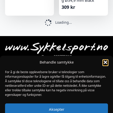
g Ø34,9 mm Black
309
kr
Loading...
Org.nr 982775019
Blødekjær 26
Behandle samtykke
4838 arendal
tlf 37 02 39 60
For å gi de beste opplevelsene bruker vi teknologier som
Kontaktskjema
informasjonskapsler for å lagre og/eller få tilgang til enhetsinformasjon.
Å samtykke til disse teknologiene vil tillate oss å behandle data som
nettleseratferd eller unike ID-er på dette nettstedet. Å ikke samtykke
eller trekke tilbake samtykke kan ha negativ innvirkning på visse
Åpningstider
egenskaper og funksjoner.
MANDAG-FREDAG: 09:00-17:00
LØRDAG: 10:00-15:00
SØNDAG: STENGT
Aksepter
JULAFTEN : STENGT