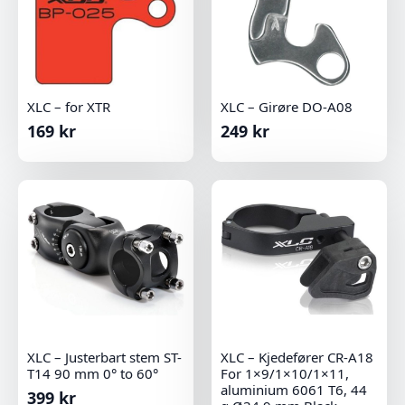
XLC – for XTR
XLC – Girøre DO-A08
169
kr
249
kr
XLC – Justerbart stem ST-
XLC – Kjedefører CR-A18
T14 90 mm 0° to 60°
For 1×9/1×10/1×11,
aluminium 6061 T6, 44
399
kr