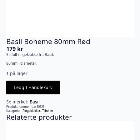
Basil Boheme 80mm Rød
179
kr
Stilfull ringeklokke fra Basil.
80mm i diameter.
1 på lager
Legg I Handlekurv
Se merket:
Basil
Produktnummer:
bas50523
Kategorier:
Ringeklokker
,
Tilbehør
Relaterte produkter