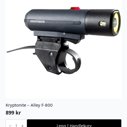
Kryptonite – Alley F-800
899
kr
Kryptonite
-
Legg I Handlekurv