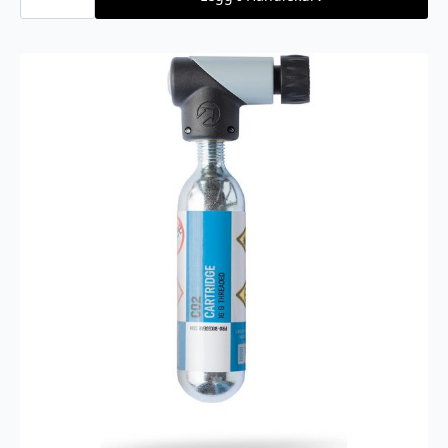
Alley
F-
800
antall