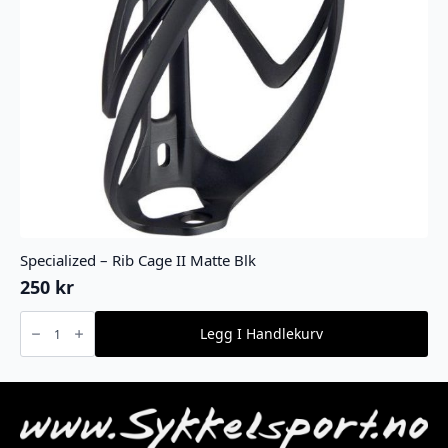
Specialized – Rib Cage II Matte Blk
250
kr
Specialized
-
Legg I Handlekurv
Rib
Cage
II
Matte
Blk
antall