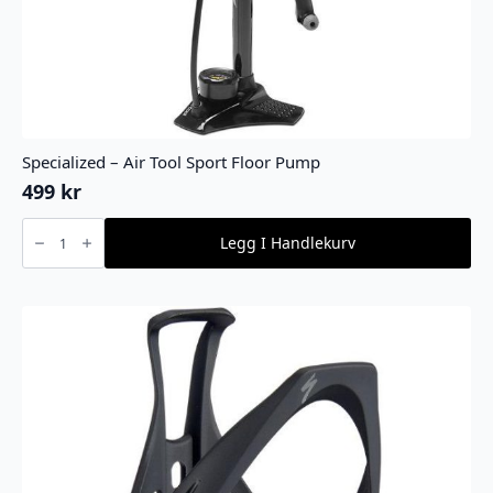
Specialized – Air Tool Sport Floor Pump
499
kr
Specialized
-
Legg I Handlekurv
Air
Tool
Sport
Floor
Pump
antall