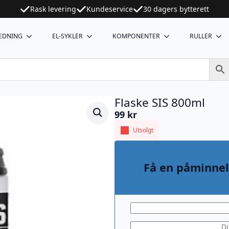
Rask levering
Kundeservice
30 dagers bytterett
EDNING
EL-SYKLER
KOMPONENTER
RULLER
Flaske SIS 800ml
99
kr
Utsolgt
Få en påminnel