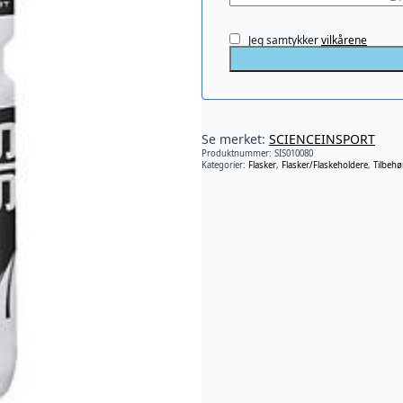
Jeg samtykker
vilkårene
Se merket:
SCIENCEINSPORT
Produktnummer:
SIS010080
Kategorier:
Flasker
,
Flasker/Flaskeholdere
,
Tilbehø