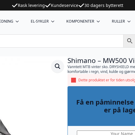
Rask levering
Kundeservice
30 dagers bytterett
EDNING
EL-SYKLER
KOMPONENTER
RULLER
Shimano – MW500 Vi
Vanntett MTB vinter sko. DRYSHIELD me
komfortable i regn, vind, kulde og gjørme
Dette produktet er for tiden utsolg
Få en påminnelse
er på lag