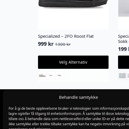
Specialized – 2FO Roost Flat
Speci
Sokk 
999
kr
1300
kr
Opprinnelig
Nåværende
199
Oppr
Nåv
pris
pris
pris
pris
var:
er:
Dette
Dette
Velg Alternativ
var:
er:
produktet
produ
1300 kr.
999 kr.
220 
199 
har
har
flere
flere
varianter.
varian
Alternativene
Alter
kan
kan
velges
velge
Behandle samtykke
på
på
produktsiden
produ
For å gi de beste opplevelsene bruker vi teknologier som informasjonskapsl
Org.nr 982775019
lagre og/eller få tilgang til enhetsinformasjon. Å samtykke til disse teknolog
Blødekjær 26
tillate oss å behandle data som nettleseratferd eller unike ID-er på dette ne
4838 arendal
ikke samtykke eller trekke tilbake samtykke kan ha negativ innvirkning på v
tlf 37 02 39 60