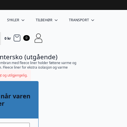
SYKLER
TILBEHØR
TRANSPORT
0
0
kr
ntersko (utgående)
mbran med fleece liner holder føttene varme og
. Fleece liner for ekstra isolasjon og varme
t og utilgjengelig.
 når varen
er