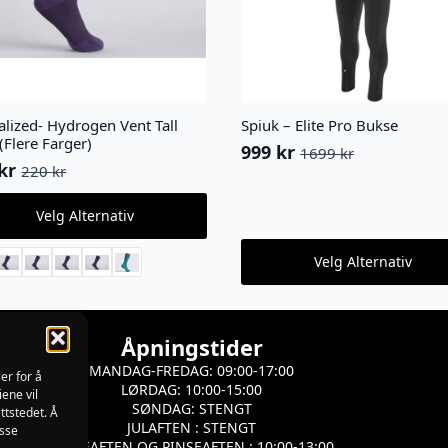
alized- Hydrogen Vent Tall
Spiuk – Elite Pro Bukse
(Flere Farger)
999
kr
1699
kr
Opprinnelig
Nåværende
kr
220
kr
innelig
ærende
pris
pris
var:
er:
Velg Alternativ
ktet
1699 kr.
999 kr.
kr.
kr.
Dette
Velg Alternativ
produktet
ter.
har
nativene
flere
varianter.
s
Åpningstider
Alternativene
kan
MANDAG-FREDAG: 09:00-17:00
ktsiden
er for å
velges
LØRDAG: 10:00-15:00
iene vil
på
SØNDAG: STENGT
ttstedet. Å
produktsiden
JULAFTEN : STENGT
isse
PÅSKEAFTEN OG PINSEAFTEN : 10:00-13:00