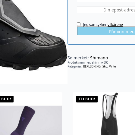
Jeg samtykker
vilkårene
Påminn meg
Se merket:
Shimano
Produktnummer:
shimmw500
Kategorier:
BEKLEDNING
,
Sko
,
Vinter
LBUD!
TILBUD!