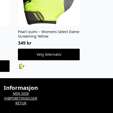
Pearl izumi – Womens Select Dame
Screaming Yellow
349
kr
Dette
Velg Alternativ
produktet
har
flere
varianter.
Alternativene
kan
velges
Informasjon
på
MIN SIDE
produktsiden
KJØPSBETINGELSER
RETUR