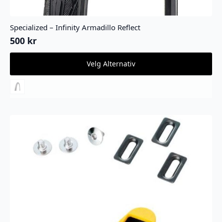
Specialized – Infinity Armadillo Reflect
500
kr
Dette
Velg Alternativ
produktet
har
flere
varianter.
Alternativene
kan
velges
på
produktsiden