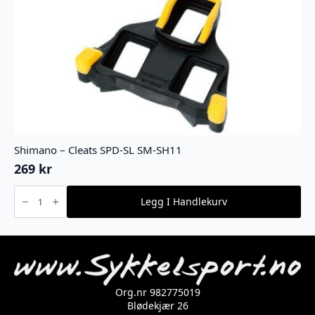
Shimano – Cleats SPD-SL SM-SH11
269
kr
Shimano
-
Legg I Handlekurv
Cleats
SPD-
SL
SM-
SH11
antall
Org.nr 982775019
Blødekjær 26