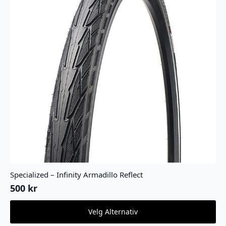
Specialized – Infinity Armadillo Reflect
500
kr
Dette
Velg Alternativ
produktet
har