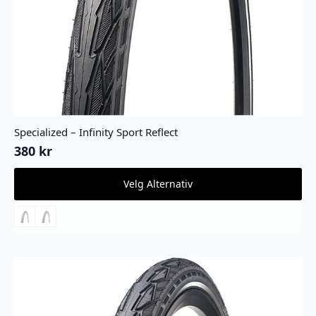
Specialized – Infinity Sport Reflect
380
kr
Dette
Velg Alternativ
produktet
har
flere
varianter.
Alternativene
kan
velges
på
produktsiden