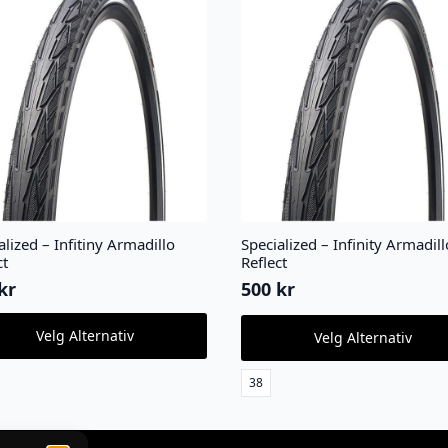
alized – Infitiny Armadillo
Specialized – Infinity Armadill
ct
Reflect
kr
500
kr
Dette
Velg Alternativ
Velg Alternativ
ktet
produktet
har
flere
38
ter.
varianter.
nativene
Alternativene
kan