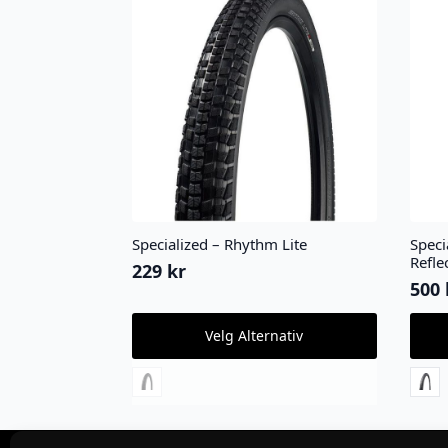
Specialized – Rhythm Lite
Speci
Refle
229
kr
500
Dette
Dette
Velg Alternativ
produktet
produ
har
har
flere
flere
varianter.
varian
Alternativene
Alter
kan
kan