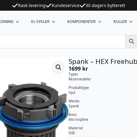
Rask levering
Kundeservice
30 dagers bytterett
EDNING
EL-SYKLER
KOMPONENTER
RULLER
Spank – HEX Freehub 
1699
kr
Typer
Reservedeler
Produkttype
Hjul
Merke
Spank
Boss
Microspline
Material
Stål