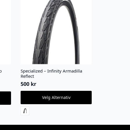
o
Specialized – Infinity Armadilla
Reflect
500
kr
Dette
Velg Alternativ
produktet
har
flere
varianter.
Alternativene
kan