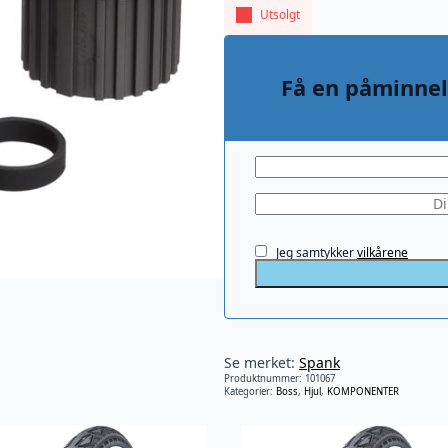
Utsolgt
Få en påminnel
Jeg samtykker
vilkårene
Se merket:
Spank
Produktnummer:
101067
Kategorier:
Boss
,
Hjul
,
KOMPONENTER