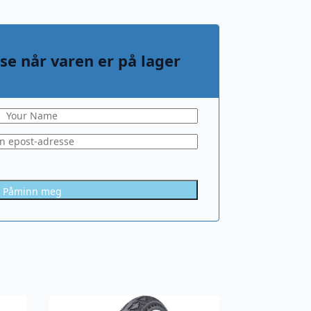
se når varen er på lager
Påminn meg