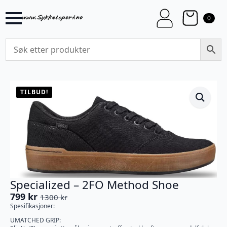
0
TILBUD!
Specialized – 2FO Method Shoe
799
kr
1300
kr
Opprinnelig
Nåværende
Spesifikasjoner:
pris
pris
UMATCHED GRIP:
var:
er: