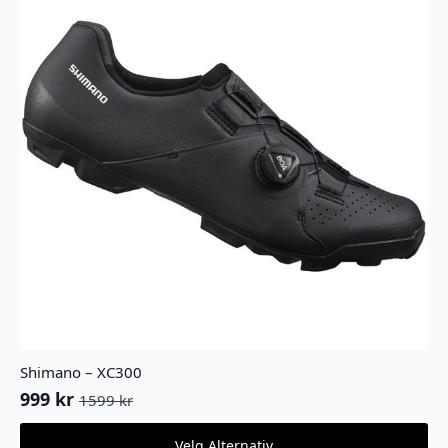
Shimano – XC300
999
kr
1599
kr
Opprinnelig
Nåværende
pris
pris
Dette
Velg Alternativ