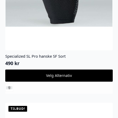
Specialized SL Pro hanske SF Sort
490
kr
Dette
Velg Alternativ
produktet
har
flere
varianter.
Alternativene
kan
velges
TILBUD!
på
produktsiden