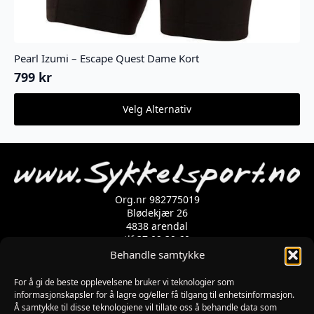
Pearl Izumi – Escape Quest Dame Kort
799
kr
Dette
Velg Alternativ
produktet
har
flere
varianter.
Alternativene
kan
velges
Org.nr 982775019
på
Blødekjær 26
produktsiden
4838 arendal
tlf 37 02 39 60
Kontaktskjema
Behandle samtykke
For å gi de beste opplevelsene bruker vi teknologier som
informasjonskapsler for å lagre og/eller få tilgang til enhetsinformasjon.
Åpningstider
Å samtykke til disse teknologiene vil tillate oss å behandle data som