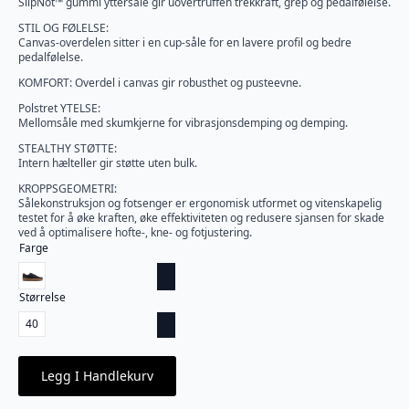
SlipNot™ gummi yttersåle gir uovertruffen trekkraft, grep og pedalfølelse.
1300 kr.
799 kr.
STIL OG FØLELSE:
Canvas-overdelen sitter i en cup-såle for en lavere profil og bedre
pedalfølelse.
KOMFORT: Overdel i canvas gir robusthet og pusteevne.
Polstret YTELSE:
Mellomsåle med skumkjerne for vibrasjonsdemping og demping.
STEALTHY STØTTE:
Intern hælteller gir støtte uten bulk.
KROPPSGEOMETRI:
Sålekonstruksjon og fotsenger er ergonomisk utformet og vitenskapelig
testet for å øke kraften, øke effektiviteten og redusere sjansen for skade
ved å optimalisere hofte-, kne- og fotjustering.
Farge
Størrelse
40
Legg I Handlekurv