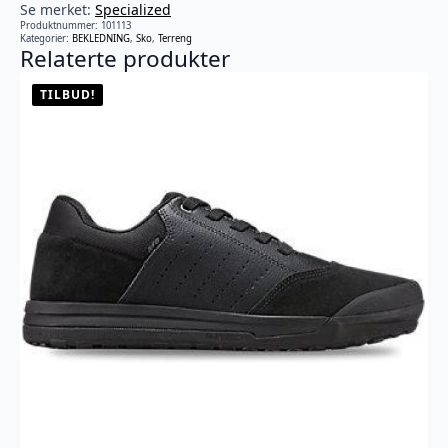
Se merket:
Specialized
Produktnummer:
101113
Kategorier:
BEKLEDNING
,
Sko
,
Terreng
Relaterte produkter
TILBUD!