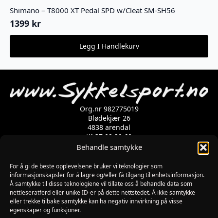
Shimano – T8000 XT Pedal SPD w/Cleat SM-SH56
1399
kr
Legg I Handlekurv
Org.nr 982775019
Blødekjær 26
4838 arendal
tlf 37 02 39 60
Kontaktskjema
Behandle samtykke
For å gi de beste opplevelsene bruker vi teknologier som
informasjonskapsler for å lagre og/eller få tilgang til enhetsinformasjon.
Åpningstider
Å samtykke til disse teknologiene vil tillate oss å behandle data som
MANDAG-FREDAG: 09:00-17:00
nettleseratferd eller unike ID-er på dette nettstedet. Å ikke samtykke
LØRDAG: 10:00-15:00
eller trekke tilbake samtykke kan ha negativ innvirkning på visse
SØNDAG: STENGT
egenskaper og funksjoner.
JULAFTEN : STENGT