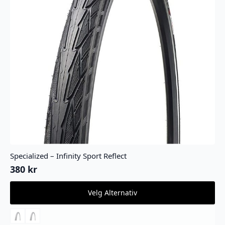
Specialized – Infinity Sport Reflect
380
kr
Dette
Velg Alternativ
produktet
har
flere
varianter.