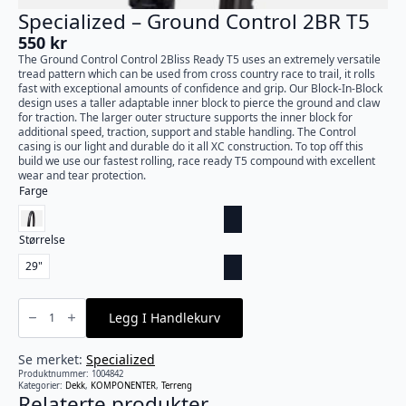
Specialized – Ground Control 2BR T5
550
kr
The Ground Control Control 2Bliss Ready T5 uses an extremely versatile
tread pattern which can be used from cross country race to trail, it rolls
fast with exceptional amounts of confidence and grip. Our Block-In-Block
design uses a taller adaptable inner block to pierce the ground and claw
for traction. The larger outer structure supports the inner block for
additional speed, traction, support and stable handling. The Control
casing is our light and durable do it all XC construction. To top off this
build we use our fastest rolling, race ready T5 compound with excellent
wear and tear protection.
Farge
Størrelse
29"
Specialized
-
Legg I Handlekurv
Ground
Control
2BR
T5
Se merket:
Specialized
antall
Produktnummer:
1004842
Kategorier:
Dekk
,
KOMPONENTER
,
Terreng
Relaterte produkter