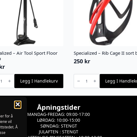
alized – Air Tool Sport Floor
Specialized – Rib Cage II sort 
p
250
kr
kr
lized
Specialized
-
Legg I Handlekurv
Legg I Handlek
Rib
Cage
II
sort
blank
antall
Åpningstider
MANDAG-FREDAG: 09:00-17:00
er for å
LØRDAG: 10:00-15:00
iene vil
SØNDAG: STENGT
ttstedet. Å
JULAFTEN : STENGT
isse