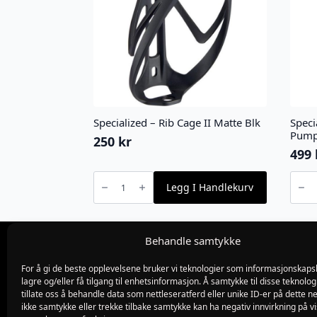
Specialized – Rib Cage II Matte Blk
Speci
Pum
250
kr
499
Specialized
Specia
-
-
Legg I Handlekurv
Rib
Air
Cage
Tool
II
Sport
Matte
Floor
Blk
Pump
antall
antall
Behandle samtykke
For å gi de beste opplevelsene bruker vi teknologier som informasjonskapsl
Org.nr 982775019
lagre og/eller få tilgang til enhetsinformasjon. Å samtykke til disse teknolog
Blødekjær 26
tillate oss å behandle data som nettleseratferd eller unike ID-er på dette ne
4838 arendal
ikke samtykke eller trekke tilbake samtykke kan ha negativ innvirkning på v
tlf 37 02 39 60