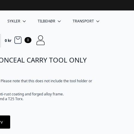
SYKLER
TILBEHØR
TRANSPORT
0
0
kr
 CONCEAL CARRY TOOL ONLY
ease note that this does not include the tool holder or
ti-rust coating and forged alloy frame.
and a T25 Torx.
rv