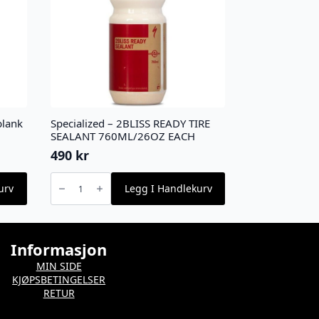
blank
Specialized – 2BLISS READY TIRE
SEALANT 760ML/26OZ EACH
490
kr
Specialized
-
urv
Legg I Handlekurv
2BLISS
READY
TIRE
SEALANT
760ML/26OZ
EACH
antall
Informasjon
MIN SIDE
KJØPSBETINGELSER
RETUR