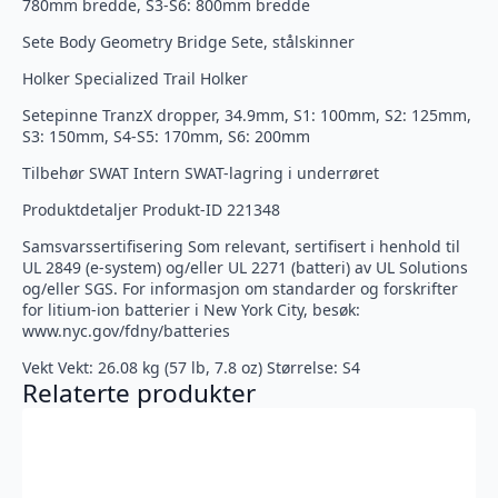
780mm bredde, S3-S6: 800mm bredde
Sete Body Geometry Bridge Sete, stålskinner
Holker Specialized Trail Holker
Setepinne TranzX dropper, 34.9mm, S1: 100mm, S2: 125mm,
S3: 150mm, S4-S5: 170mm, S6: 200mm
Tilbehør SWAT Intern SWAT-lagring i underrøret
Produktdetaljer Produkt-ID 221348
Samsvarssertifisering Som relevant, sertifisert i henhold til
UL 2849 (e-system) og/eller UL 2271 (batteri) av UL Solutions
og/eller SGS. For informasjon om standarder og forskrifter
for litium-ion batterier i New York City, besøk:
www.nyc.gov/fdny/batteries
Vekt Vekt: 26.08 kg (57 lb, 7.8 oz) Størrelse: S4
Relaterte produkter