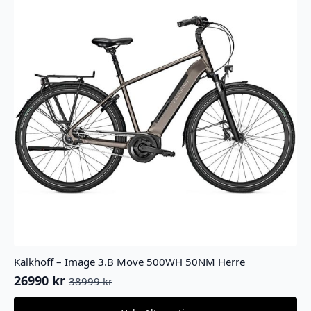
produktsiden
Kalkhoff – Image 3.B Move 500WH 50NM Herre
26990
kr
38999
kr
Opprinnelig
Nåværende
pris
pris
Dette