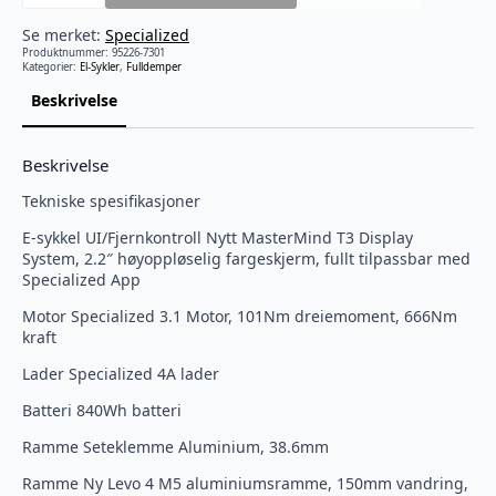
Levo
4
Alloy
Se merket:
Specialized
antall
Produktnummer:
95226-7301
Kategorier:
El-Sykler
,
Fulldemper
Beskrivelse
Beskrivelse
Tekniske spesifikasjoner
E-sykkel UI/Fjernkontroll Nytt MasterMind T3 Display
System, 2.2″ høyoppløselig fargeskjerm, fullt tilpassbar med
Specialized App
Motor Specialized 3.1 Motor, 101Nm dreiemoment, 666Nm
kraft
Lader Specialized 4A lader
Batteri 840Wh batteri
Ramme Seteklemme Aluminium, 38.6mm
Ramme Ny Levo 4 M5 aluminiumsramme, 150mm vandring,