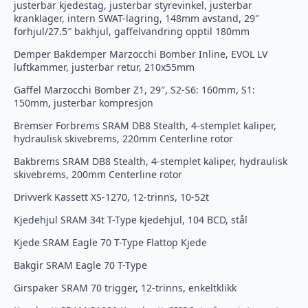
justerbar kjedestag, justerbar styrevinkel, justerbar
kranklager, intern SWAT-lagring, 148mm avstand, 29″
forhjul/27.5″ bakhjul, gaffelvandring opptil 180mm
Demper Bakdemper Marzocchi Bomber Inline, EVOL LV
luftkammer, justerbar retur, 210x55mm
Gaffel Marzocchi Bomber Z1, 29″, S2-S6: 160mm, S1:
150mm, justerbar kompresjon
Bremser Forbrems SRAM DB8 Stealth, 4-stemplet kaliper,
hydraulisk skivebrems, 220mm Centerline rotor
Bakbrems SRAM DB8 Stealth, 4-stemplet kaliper, hydraulisk
skivebrems, 200mm Centerline rotor
Drivverk Kassett XS-1270, 12-trinns, 10-52t
Kjedehjul SRAM 34t T-Type kjedehjul, 104 BCD, stål
Kjede SRAM Eagle 70 T-Type Flattop Kjede
Bakgir SRAM Eagle 70 T-Type
Girspaker SRAM 70 trigger, 12-trinns, enkeltklikk