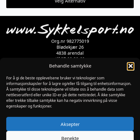
Velg Alternativ
var:
er:
produktet
38999 kr.
26990 kr.
har
flere
varianter.
Alternativene
kan
velges
Org.nr 982775019
på
Blødekjær 26
produktsiden
4838 arendal
tlf 37 02 39 60
Kontaktskjema
Behandle samtykke
For å gi de beste opplevelsene bruker vi teknologier som
Åpningstider
informasjonskapsler for å lagre og/eller få tilgang til enhetsinformasjon.
Å samtykke til disse teknologiene vil tillate oss å behandle data som
MANDAG-FREDAG: 09:00-17:00
nettleseratferd eller unike ID-er på dette nettstedet. Å ikke samtykke
LØRDAG: 10:00-15:00
eller trekke tilbake samtykke kan ha negativ innvirkning på visse
SØNDAG: STENGT
egenskaper og funksjoner.
JULAFTEN : STENGT
PÅSKEAFTEN OG PINSEAFTEN : 10:00-13:00
Informasjon
Aksepter
MIN SIDE
KJØPSBETINGELSER
Benekte