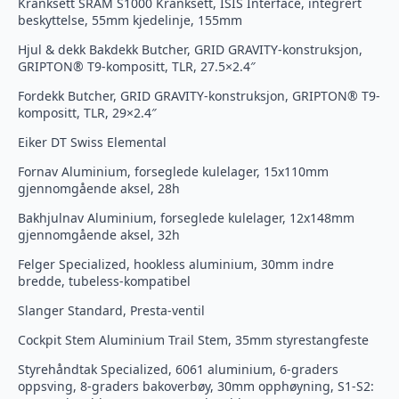
Kranksett SRAM S1000 Kranksett, ISIS Interface, integrert
beskyttelse, 55mm kjedelinje, 155mm
Hjul & dekk Bakdekk Butcher, GRID GRAVITY-konstruksjon,
GRIPTON® T9-kompositt, TLR, 27.5×2.4″
Fordekk Butcher, GRID GRAVITY-konstruksjon, GRIPTON® T9-
kompositt, TLR, 29×2.4″
Eiker DT Swiss Elemental
Fornav Aluminium, forseglede kulelager, 15x110mm
gjennomgående aksel, 28h
Bakhjulnav Aluminium, forseglede kulelager, 12x148mm
gjennomgående aksel, 32h
Felger Specialized, hookless aluminium, 30mm indre
bredde, tubeless-kompatibel
Slanger Standard, Presta-ventil
Cockpit Stem Aluminium Trail Stem, 35mm styrestangfeste
Styrehåndtak Specialized, 6061 aluminium, 6-graders
oppsving, 8-graders bakoverbøy, 30mm opphøyning, S1-S2: