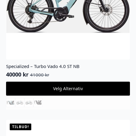
Specialized – Turbo Vado 4.0 ST NB
40000
kr
41000
kr
Opprinnelig
Nåværende
pris
pris
Dette
Velg Alternativ
var:
er:
produktet
41000 kr.
40000 kr.
har
flere
varianter.
Alternativene
kan
velges
TILBUD!
på