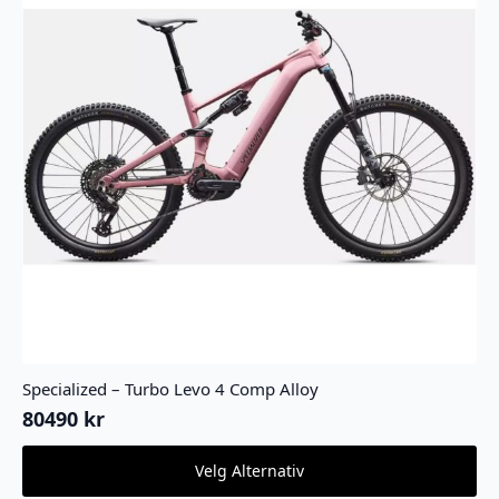
Specialized – Turbo Levo 4 Comp Alloy
80490
kr
Dette
Velg Alternativ
produktet
har