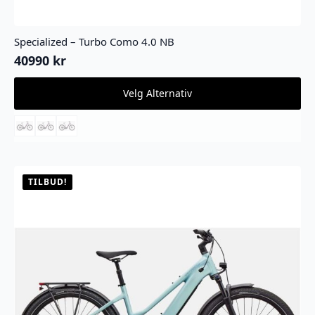
Specialized – Turbo Como 4.0 NB
40990
kr
Dette
Velg Alternativ
produktet
har
flere
varianter.
Alternativene
kan
velges
TILBUD!
på
produktsiden