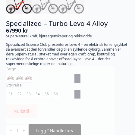
Specialized – Turbo Levo 4 Alloy
67990
kr
SuperNatural kraft, kjøreegenskaper og rekkevidde
Specialized Science Club presenterer Levo 4 – en elektrisk terrengsykkel
så avansert at den forvandler deg til en syklende cyborg. Sammen er
dere SuperNatural, styrket med overlegen kraft, grep, kontroll og
rekkevidde for å erobre enhver offroad-løype. Levo 4 – der det
supermenneskelige møter det naturlige.
Farge
Størrelse
S1
S2
S3
S4
S5
S6
Nullstill
Specialized
-
Legg I Handlekurv
Turbo