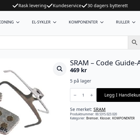
Rask levering
Kundeservice
30 dagers bytterett
EDNING
EL-SYKLER
KOMPONENTER
RULLER
SRAM – Code Guide-
469
kr
5 på lager
SRAM
-
Legg I Handleku
Code
Guide-
A1
antall
Se merket:
SRAM
Produktnummer:
00.5315.023.020
Kategorier:
Bremser
,
Klosser
,
KOMPONENTER