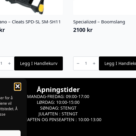
ano – Cleats SPD-SL SM-SH11
Specialized – Boomslang
kr
2100
kr
no
Specialized
-
Legg I Handlekurv
Legg I Handlek
Boomslang
antall
Åpningstider
MANDAG-FREDAG: 09:00-17:00
er for å
LØRDAG: 10:00-15:00
iene vil
SØNDAG: STENGT
ttstedet. Å
JULAFTEN : STENGT
isse
PÅSKEAFTEN OG PINSEAFTEN : 10:00-13:00