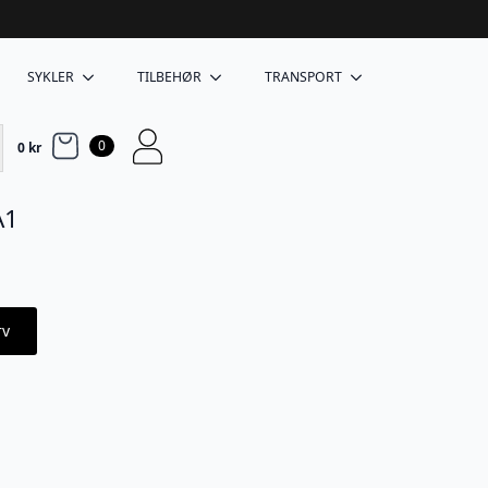
SYKLER
TILBEHØR
TRANSPORT
0
0
kr
A1
rv