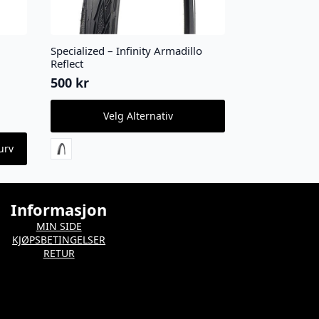
Specialized – Infinity Armadillo
Reflect
500
kr
Dette
Velg Alternativ
produktet
har
flere
urv
varianter.
Alternativene
kan
velges
Informasjon
på
MIN SIDE
produktsiden
KJØPSBETINGELSER
RETUR