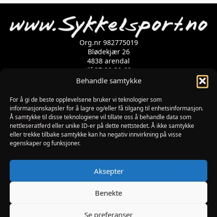
kan
velges
på
produktsiden
Org.nr 982775019
Blødekjær 26
4838 arendal
tlf 37 02 39 60
Kontaktskjema
Behandle samtykke
For å gi de beste opplevelsene bruker vi teknologier som
informasjonskapsler for å lagre og/eller få tilgang til enhetsinformasjon.
Åpningstider
Å samtykke til disse teknologiene vil tillate oss å behandle data som
MANDAG-FREDAG: 09:00-17:00
nettleseratferd eller unike ID-er på dette nettstedet. Å ikke samtykke
LØRDAG: 10:00-15:00
eller trekke tilbake samtykke kan ha negativ innvirkning på visse
SØNDAG: STENGT
egenskaper og funksjoner.
JULAFTEN : STENGT
PÅSKEAFTEN OG PINSEAFTEN : 10:00-13:00
Informasjon
Aksepter
MIN SIDE
KJØPSBETINGELSER
Benekte
RETUR
Se preferanser