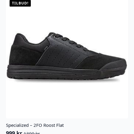
velges
TILBUD!
på
produktsiden
Specialized – 2FO Roost Flat
999
kr
1300
kr