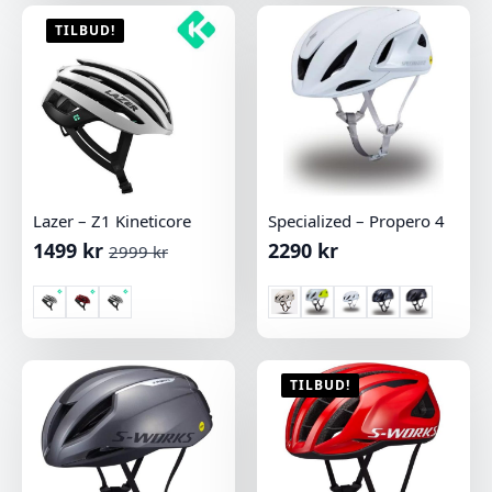
TILBUD!
Lazer – Z1 Kineticore
Specialized – Propero 4
1499
kr
2290
kr
2999
kr
Opprinnelig
Nåværende
pris
pris
var:
er:
2999 kr.
1499 kr.
TILBUD!