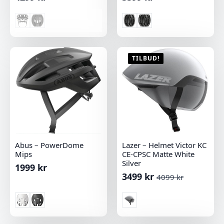
TILBUD!
Abus – PowerDome
Lazer – Helmet Victor KC
Mips
CE-CPSC Matte White
Silver
1999
kr
3499
kr
4099
kr
Opprinnelig
Nåværende
pris
pris
var:
er:
4099 kr.
3499 kr.