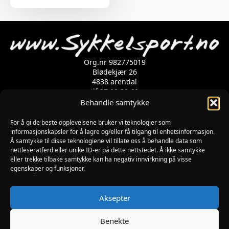
Org.nr 982775019
Blødekjær 26
4838 arendal
tlf 37 02 39 60
Kontaktskjema
Behandle samtykke
For å gi de beste opplevelsene bruker vi teknologier som
informasjonskapsler for å lagre og/eller få tilgang til enhetsinformasjon.
Åpningstider
Å samtykke til disse teknologiene vil tillate oss å behandle data som
MANDAG-FREDAG: 09:00-17:00
nettleseratferd eller unike ID-er på dette nettstedet. Å ikke samtykke
LØRDAG: 10:00-15:00
eller trekke tilbake samtykke kan ha negativ innvirkning på visse
SØNDAG: STENGT
egenskaper og funksjoner.
JULAFTEN : STENGT
PÅSKEAFTEN OG PINSEAFTEN : 10:00-13:00
Informasjon
Aksepter
MIN SIDE
KJØPSBETINGELSER
Benekte
RETUR