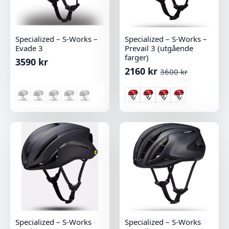
Specialized – S-Works –
Specialized – S-Works –
Evade 3
Prevail 3 (utgående
farger)
3590
kr
2160
kr
3600
kr
Opprinnelig
Nåværende
pris
pris
var:
er:
3600 kr.
2160 kr.
Specialized – S-Works
Specialized – S-Works