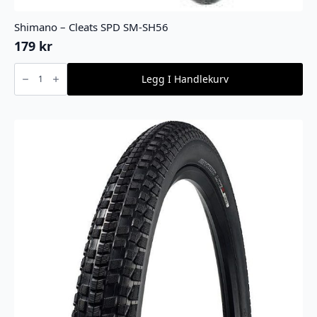
Shimano – Cleats SPD SM-SH56
179
kr
Shimano
-
Legg I Handlekurv
Cleats
SPD
SM-
SH56
antall