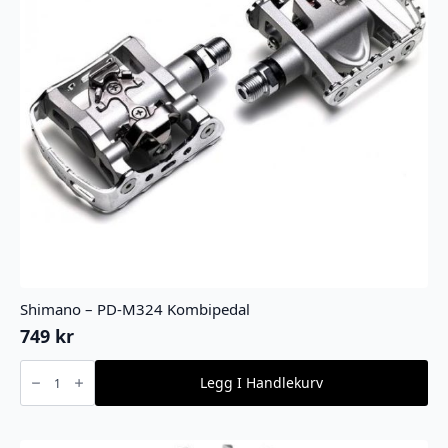
Shimano – PD-M324 Kombipedal
749
kr
Shimano
-
Legg I Handlekurv
PD-
M324
Kombipedal
antall