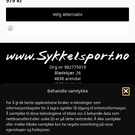
979
kr
Dette
Velg Alternativ
produktet
har
flere
varianter.
Alternativene
kan
velges
på
produktsiden
Org.nr 982775019
Blødekjær 26
4838 arendal
tlf 37 02 39 60
Kontaktskjema
Behandle samtykke
For å gi de beste opplevelsene bruker vi teknologier som
informasjonskapsler for å lagre og/eller få tilgang til enhetsinformasjon.
Åpningstider
Å samtykke til disse teknologiene vil tillate oss å behandle data som
MANDAG-FREDAG: 09:00-17:00
nettleseratferd eller unike ID-er på dette nettstedet. Å ikke samtykke
LØRDAG: 10:00-15:00
eller trekke tilbake samtykke kan ha negativ innvirkning på visse
SØNDAG: STENGT
egenskaper og funksjoner.
JULAFTEN : STENGT