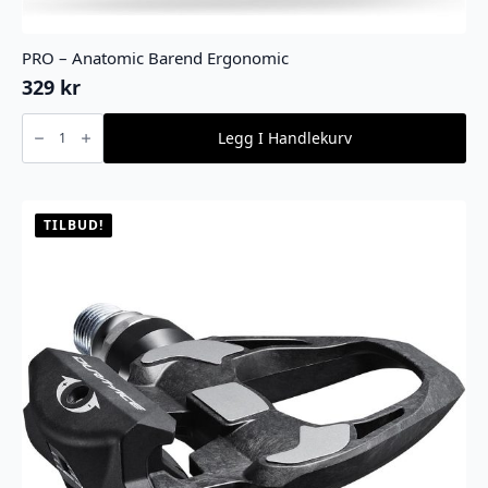
PRO – Anatomic Barend Ergonomic
329
kr
PRO
-
Legg I Handlekurv
Anatomic
Barend
Ergonomic
antall
TILBUD!