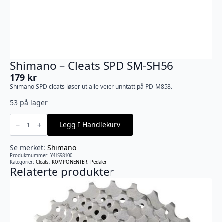
Shimano – Cleats SPD SM-SH56
179
kr
Shimano SPD cleats løser ut alle veier unntatt på PD-M858.
53 på lager
Shimano
-
Legg I Handlekurv
Cleats
SPD
SM-
SH56
Se merket:
Shimano
antall
Produktnummer:
Y41S98100
Kategorier:
Cleats
,
KOMPONENTER
,
Pedaler
Relaterte produkter