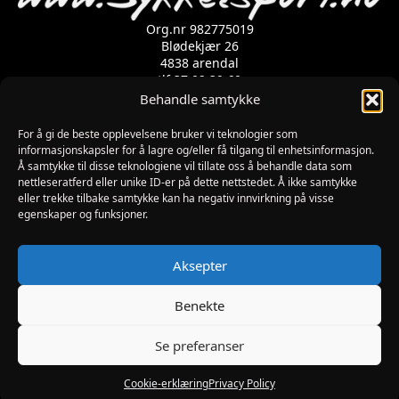
kan
velges
Org.nr 982775019
på
Blødekjær 26
produktsiden
4838 arendal
tlf 37 02 39 60
Kontaktskjema
Behandle samtykke
For å gi de beste opplevelsene bruker vi teknologier som
informasjonskapsler for å lagre og/eller få tilgang til enhetsinformasjon.
Åpningstider
Å samtykke til disse teknologiene vil tillate oss å behandle data som
MANDAG-FREDAG: 09:00-17:00
nettleseratferd eller unike ID-er på dette nettstedet. Å ikke samtykke
LØRDAG: 10:00-15:00
eller trekke tilbake samtykke kan ha negativ innvirkning på visse
SØNDAG: STENGT
egenskaper og funksjoner.
JULAFTEN : STENGT
PÅSKEAFTEN OG PINSEAFTEN : 10:00-13:00
Informasjon
Aksepter
MIN SIDE
KJØPSBETINGELSER
Benekte
RETUR
Se preferanser
Utviklet av Digipos AS – Arendal Copyright 2026
Sykkelsport.no
Cookie-erklæring
Privacy Policy