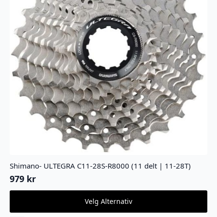
Shimano- ULTEGRA C11-28S-R8000 (11 delt | 11-28T)
979
kr
Dette
Velg Alternativ
produktet
har