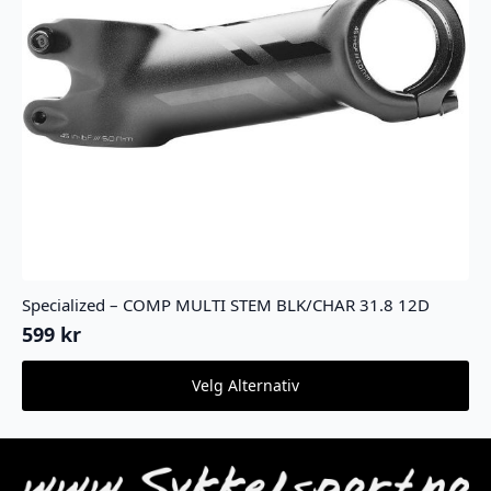
Specialized – COMP MULTI STEM BLK/CHAR 31.8 12D
599
kr
Dette
Velg Alternativ
produktet
har
flere
varianter.
Alternativene