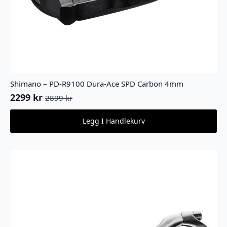
Shimano – PD-R9100 Dura-Ace SPD Carbon 4mm
2299
kr
2899
kr
Opprinnelig
Nåværende
pris
pris
Legg I Handlekurv
var:
er:
2899 kr.
2299 kr.