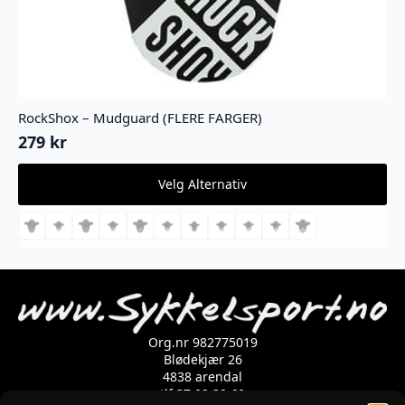
RockShox – Mudguard (FLERE FARGER)
279
kr
Dette
Velg Alternativ
produktet
har
flere
varianter.
Alternativene
kan
velges
på
produktsiden
Org.nr 982775019
Blødekjær 26
4838 arendal
tlf 37 02 39 60