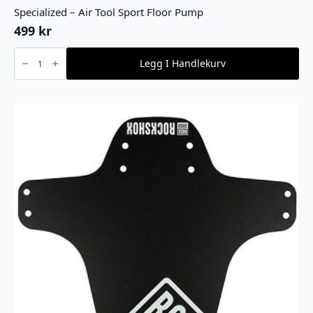
Specialized – Air Tool Sport Floor Pump
499
kr
Specialized
-
Legg I Handlekurv
Air
Tool
Sport
Floor
Pump
antall