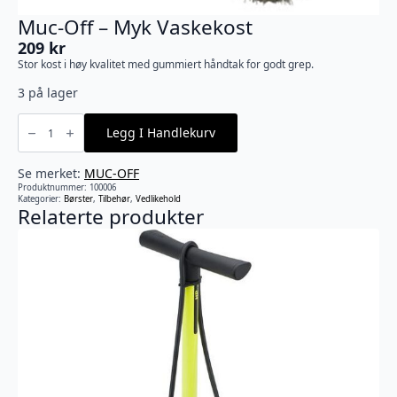
Muc-Off – Myk Vaskekost
209
kr
Stor kost i høy kvalitet med gummiert håndtak for godt grep.
3 på lager
Muc-
Off
Legg I Handlekurv
-
Myk
Vaskekost
antall
Se merket:
MUC-OFF
Produktnummer:
100006
Kategorier:
Børster
,
Tilbehør
,
Vedlikehold
Relaterte produkter