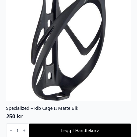
Specialized – Rib Cage II Matte Blk
250
kr
Specialized
-
Legg I Handlekurv
Rib
Cage