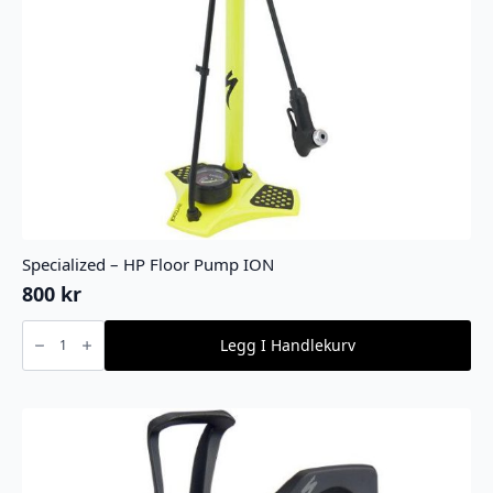
Specialized – HP Floor Pump ION
800
kr
Specialized
-
Legg I Handlekurv
HP
Floor
Pump
ION
antall