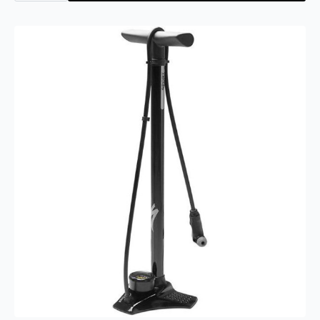
II
Matte
Blk
antall