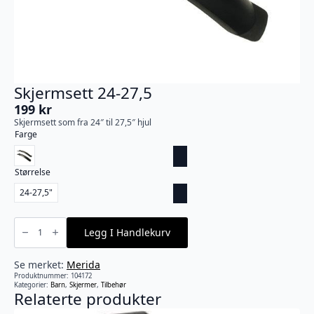
Skjermsett 24-27,5
199
kr
Skjermsett som fra 24″ til 27,5″ hjul
Farge
Størrelse
24-27,5"
Skjermsett
24-
Legg I Handlekurv
27,5
antall
Se merket:
Merida
Produktnummer:
104172
Kategorier:
Barn
,
Skjermer
,
Tilbehør
Relaterte produkter