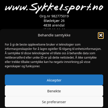
Org.nr 982775019
Blødekjær 26
4838 arendal
tlf 37 02 39 60
Kontaktskjema
Behandle samtykke
For å gi de beste opplevelsene bruker vi teknologier som
Åpningstider
informasjonskapsler for å lagre og/eller få tilgang til enhetsinformasjon.
Å samtykke til disse teknologiene vil tillate oss å behandle data som
MANDAG-FREDAG: 09:00-17:00
nettleseratferd eller unike ID-er på dette nettstedet. Å ikke samtykke
LØRDAG: 10:00-15:00
eller trekke tilbake samtykke kan ha negativ innvirkning på visse
SØNDAG: STENGT
egenskaper og funksjoner.
JULAFTEN : STENGT
PÅSKEAFTEN OG PINSEAFTEN : 10:00-13:00
Informasjon
Aksepter
MIN SIDE
KJØPSBETINGELSER
Benekte
RETUR
Se preferanser
Utviklet av Digipos AS – Arendal Copyright 2026