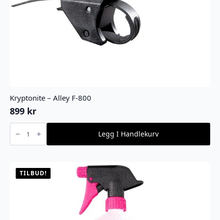
Kryptonite – Alley F-800
899
kr
Kryptonite
-
Legg I Handlekurv
Alley
F-
800
antall
TILBUD!