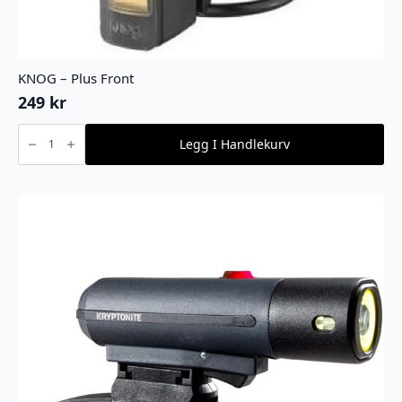
KNOG – Plus Front
249
kr
KNOG
-
Legg I Handlekurv
Plus
Front
antall