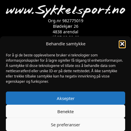
velges
på
produktsiden
Org.nr 982775019
Blødekjær 26
4838 arendal
tlf 37 02 39 60
Kontaktskjema
Behandle samtykke
For å gi de beste opplevelsene bruker vi teknologier som
informasjonskapsler for å lagre og/eller få tilgang til enhetsinformasjon.
Åpningstider
Å samtykke til disse teknologiene vil tillate oss å behandle data som
MANDAG-FREDAG: 09:00-17:00
nettleseratferd eller unike ID-er på dette nettstedet. Å ikke samtykke
LØRDAG: 10:00-15:00
eller trekke tilbake samtykke kan ha negativ innvirkning på visse
SØNDAG: STENGT
egenskaper og funksjoner.
JULAFTEN : STENGT
PÅSKEAFTEN OG PINSEAFTEN : 10:00-13:00
Informasjon
Aksepter
MIN SIDE
KJØPSBETINGELSER
Benekte
RETUR
Se preferanser
Utviklet av Digipos AS – Arendal Copyright 2026