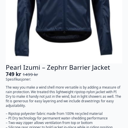
Pearl Izumi – Zephrr Barrier Jacket
749
kr
1499
kr
Opprinnelig
Nåværende
Spesifikasjoner:
pris
pris
The way you make a wind shell more versatile is by adding a measure of
var:
er:
rain protection. We treated this lightweight ripstop nylon jacket with PI
1499 kr.
749 kr.
Dry to make it handy not just in the wind, but in light showers as well. The
fit is generous for easy layering and we include drawstrings for easy
adjustability.
– Ripstop polyester fabric made from 100% recycled material
– PI Dry technology for permanent water-shedding performance
– Two-way zipper allows ventilation from top or bottom
– Silicone rear gripper to hold jacket in-place while in riding position