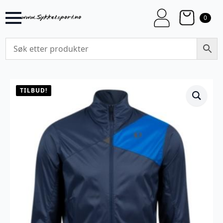
0
TILBUD!