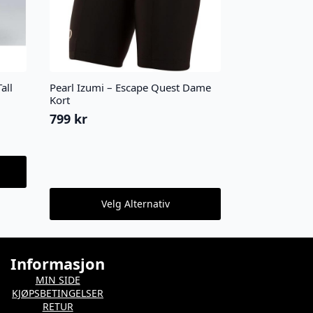
all
Pearl Izumi – Escape Quest Dame
Kort
799
kr
Dette
Velg Alternativ
produktet
har
flere
varianter.
Informasjon
Alternativene
kan
MIN SIDE
velges
KJØPSBETINGELSER
på
RETUR