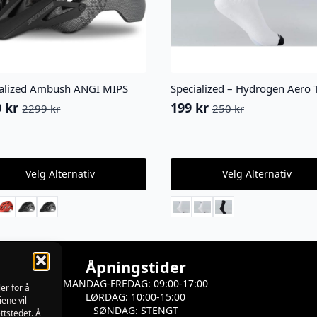
ialized Ambush ANGI MIPS
Specialized – Hydrogen Aero T
0
kr
199
kr
2299
kr
250
kr
innelig
ærende
Opprinnelig
Nåværende
pris
pris
var:
er:
 kr.
 kr.
250 kr.
199 kr.
Dette
Velg Alternativ
Velg Alternativ
ktet
produktet
har
flere
ter.
varianter.
nativene
Alternativene
kan
s
velges
Åpningstider
på
MANDAG-FREDAG: 09:00-17:00
ktsiden
produktsiden
er for å
LØRDAG: 10:00-15:00
iene vil
SØNDAG: STENGT
ttstedet. Å