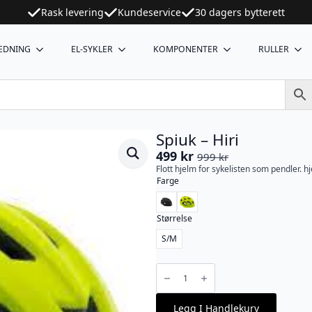
Rask levering
Kundeservice
30 dagers bytterett
EDNING
EL-SYKLER
KOMPONENTER
RULLER
Spiuk – Hiri
499
kr
999
kr
Opprinnelig
Nåværende
Flott hjelm for sykelisten som pendler. h
pris
pris
Farge
var:
er:
999 kr.
499 kr.
Størrelse
S/M
Spiuk
-
Hiri
antall
Legg I Handlekurv