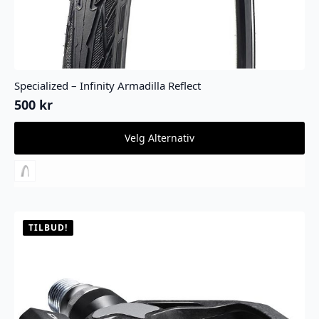
Specialized – Infinity Armadilla Reflect
500
kr
Dette
Velg Alternativ
produktet
har
flere
varianter.
Alternativene
kan
velges
TILBUD!
på
produktsiden