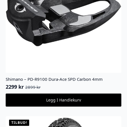
Shimano – PD-R9100 Dura-Ace SPD Carbon 4mm
2299
kr
2899
kr
Opprinnelig
Nåværende
pris
pris
Legg I Handlekurv
var:
er:
2899 kr.
2299 kr.
TILBUD!