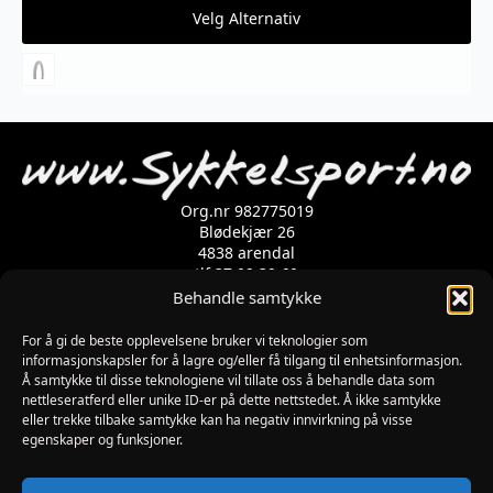
pris
pris
Dette
Velg Alternativ
var:
er:
produktet
750 kr.
500 kr.
har
flere
varianter.
Alternativene
kan
velges
på
produktsiden
Org.nr 982775019
Blødekjær 26
4838 arendal
tlf 37 02 39 60
Kontaktskjema
Behandle samtykke
For å gi de beste opplevelsene bruker vi teknologier som
informasjonskapsler for å lagre og/eller få tilgang til enhetsinformasjon.
Åpningstider
Å samtykke til disse teknologiene vil tillate oss å behandle data som
MANDAG-FREDAG: 09:00-17:00
nettleseratferd eller unike ID-er på dette nettstedet. Å ikke samtykke
LØRDAG: 10:00-15:00
eller trekke tilbake samtykke kan ha negativ innvirkning på visse
SØNDAG: STENGT
egenskaper og funksjoner.
JULAFTEN : STENGT
PÅSKEAFTEN OG PINSEAFTEN : 10:00-13:00