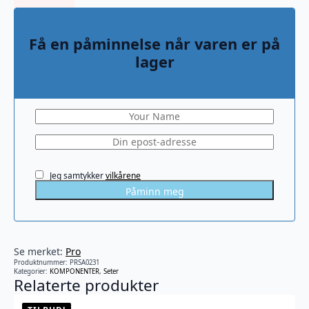
var:
er:
899 kr.
499 kr.
Få en påminnelse når varen er på
lager
Jeg samtykker
vilkårene
Påminn meg
Se merket:
Pro
Produktnummer:
PRSA0231
Kategorier:
KOMPONENTER
,
Seter
Relaterte produkter