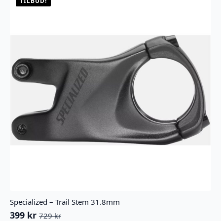
TILBUD!
Specialized – Trail Stem 31.8mm
399
kr
729
kr
Opprinnelig
Nåværende