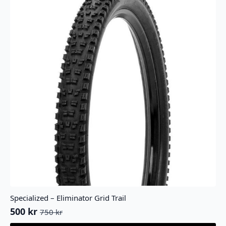
Specialized – Eliminator Grid Trail
500
kr
750
kr
Opprinnelig
Nåværende