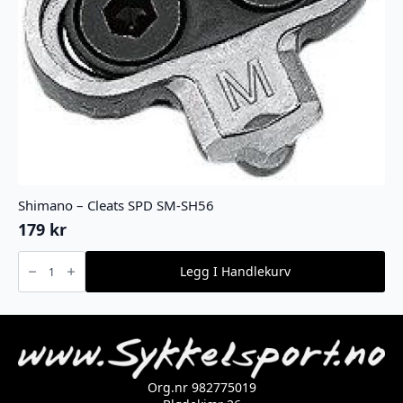
Shimano – Cleats SPD SM-SH56
179
kr
Shimano
-
Legg I Handlekurv
Cleats
SPD
SM-
SH56
antall
Org.nr 982775019