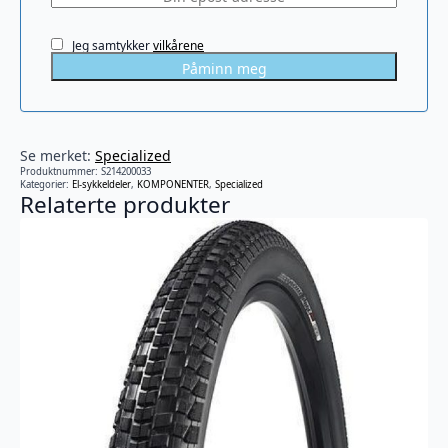
Jeg samtykker
vilkårene
Påminn meg
Se merket:
Specialized
Produktnummer:
S214200033
Kategorier:
El-sykkeldeler
,
KOMPONENTER
,
Specialized
Relaterte produkter