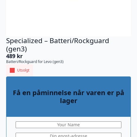
Specialized – Batteri/Rockguard
(gen3)
489
kr
Batteri/Rockguard for Levo (gen3)
Utsolgt
Få en påminnelse når varen er på
lager