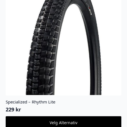
Specialized – Rhythm Lite
229
kr
Dette
Velg Alternativ
produktet