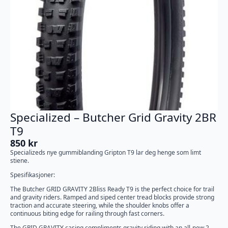
Specialized – Butcher Grid Gravity 2BR
T9
850
kr
Specializeds nye gummiblanding Gripton T9 lar deg henge som limt
stiene.
Spesifikasjoner:
The Butcher GRID GRAVITY 2Bliss Ready T9 is the perfect choice for trail
and gravity riders. Ramped and siped center tread blocks provide strong
traction and accurate steering, while the shoulder knobs offer a
continuous biting edge for railing through fast corners.
The GRID GRAVITY casing compliments gravity riding with an all-new 2-