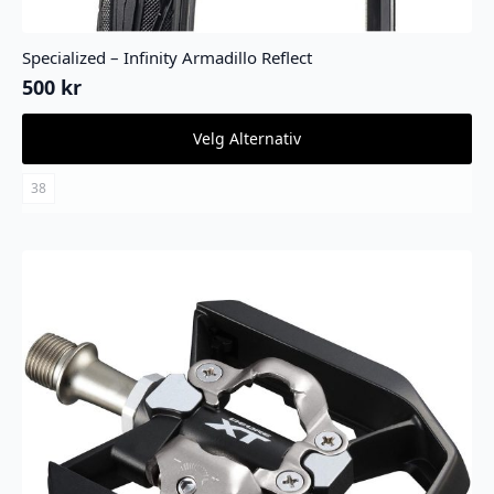
Specialized – Infinity Armadillo Reflect
500
kr
Dette
Velg Alternativ
produktet
har
flere
38
varianter.
Alternativene
kan
velges
på
produktsiden