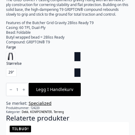
ply construction for cornering stability and flat protection. Building on this
solid base, the high-dampening T9 GRIPTON® compound rebounds
slowly to grip and stick to the ground for total traction and control.
Features of the Butcher Grid Gravity 2Bliss Ready T9
Casing: 60 TPI, Dual-Ply
Bead: Foldable
Butyl wrapped bead = 2Bliss Ready
Compound: GRIPTON® T9
Farge
Størrelse
29"
Specialized
-
Legg I Handlekurv
Butcher
Grid
Gravity
2BR
Se merket:
Specialized
T9
Produktnummer:
124220
antall
Kategorier:
Dekk
,
KOMPONENTER
,
Terreng
Relaterte produkter
TILBUD!