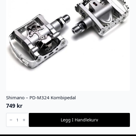
Shimano – PD-M324 Kombipedal
749
kr
Shimano
-
Legg I Handlekurv
PD-
M324
Kombipedal
antall