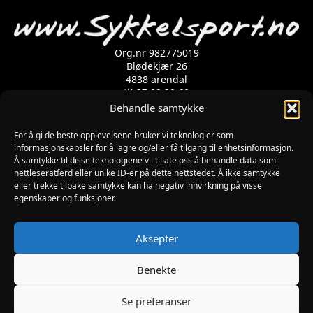
Org.nr 982775019
Blødekjær 26
4838 arendal
tlf 37 02 39 60
Kontaktskjema
Behandle samtykke
For å gi de beste opplevelsene bruker vi teknologier som
informasjonskapsler for å lagre og/eller få tilgang til enhetsinformasjon.
Åpningstider
Å samtykke til disse teknologiene vil tillate oss å behandle data som
MANDAG-FREDAG: 09:00-17:00
nettleseratferd eller unike ID-er på dette nettstedet. Å ikke samtykke
LØRDAG: 10:00-15:00
eller trekke tilbake samtykke kan ha negativ innvirkning på visse
SØNDAG: STENGT
egenskaper og funksjoner.
JULAFTEN : STENGT
PÅSKEAFTEN OG PINSEAFTEN : 10:00-13:00
Informasjon
Aksepter
MIN SIDE
KJØPSBETINGELSER
Benekte
RETUR
Se preferanser
Utviklet av Digipos AS – Arendal Copyright 2026