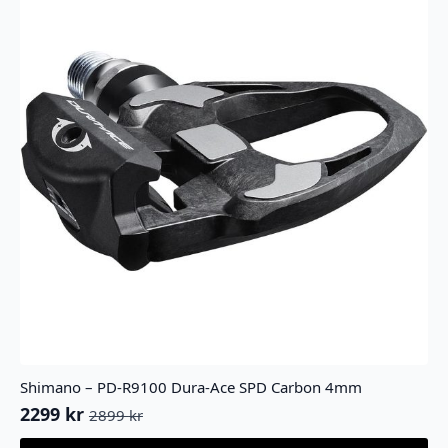
Shimano – PD-R9100 Dura-Ace SPD Carbon 4mm
2299
kr
2899
kr
Opprinnelig
Nåværende
pris
pris