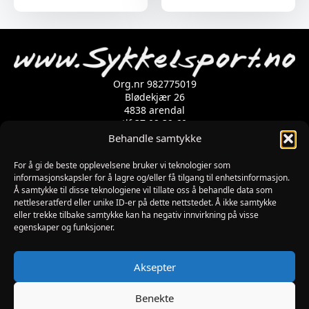
Org.nr 982775019
Blødekjær 26
4838 arendal
tlf 37 02 39 60
Kontaktskjema
Behandle samtykke
For å gi de beste opplevelsene bruker vi teknologier som
informasjonskapsler for å lagre og/eller få tilgang til enhetsinformasjon.
Åpningstider
Å samtykke til disse teknologiene vil tillate oss å behandle data som
MANDAG-FREDAG: 09:00-17:00
nettleseratferd eller unike ID-er på dette nettstedet. Å ikke samtykke
LØRDAG: 10:00-15:00
eller trekke tilbake samtykke kan ha negativ innvirkning på visse
SØNDAG: STENGT
egenskaper og funksjoner.
JULAFTEN : STENGT
PÅSKEAFTEN OG PINSEAFTEN : 10:00-13:00
Informasjon
Aksepter
MIN SIDE
KJØPSBETINGELSER
Benekte
RETUR