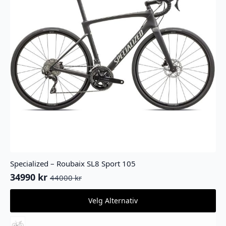
Specialized – Roubaix SL8 Sport 105
34990
kr
44000
kr
Opprinnelig
Nåværende
pris
pris
Dette
Velg Alternativ
var:
er:
produktet
44000 kr.
34990 kr.
har
flere