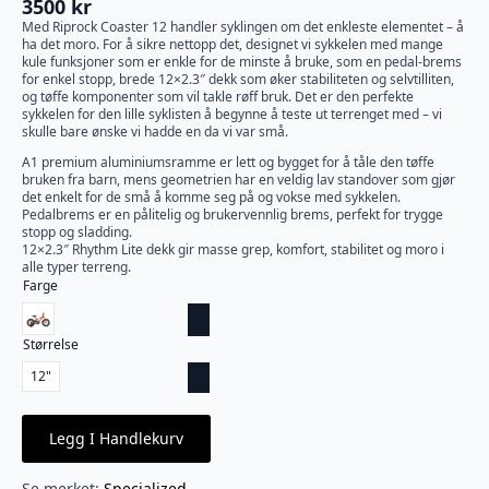
3500
kr
Med Riprock Coaster 12 handler syklingen om det enkleste elementet – å
ha det moro. For å sikre nettopp det, designet vi sykkelen med mange
kule funksjoner som er enkle for de minste å bruke, som en pedal-brems
for enkel stopp, brede 12×2.3″ dekk som øker stabiliteten og selvtilliten,
og tøffe komponenter som vil takle røff bruk. Det er den perfekte
sykkelen for den lille syklisten å begynne å teste ut terrenget med – vi
skulle bare ønske vi hadde en da vi var små.
A1 premium aluminiumsramme er lett og bygget for å tåle den tøffe
bruken fra barn, mens geometrien har en veldig lav standover som gjør
det enkelt for de små å komme seg på og vokse med sykkelen.
Pedalbrems er en pålitelig og brukervennlig brems, perfekt for trygge
stopp og sladding.
12×2.3″ Rhythm Lite dekk gir masse grep, komfort, stabilitet og moro i
alle typer terreng.
Farge
Størrelse
12"
Legg I Handlekurv
Se merket:
Specialized