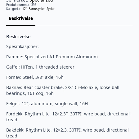
Produktnummer:
392
Kategorier:
12"
,
Barnesykler
,
Sykler
Beskrivelse
Beskrivelse
Spesifikasjoner:
Ramme: Specialized A1 Premium Aluminum
Gaffel: HiTen, 1 threaded steerer
Fornav: Steel, 3/8″ axle, 16h
Baknav: Rear coaster brake, 3/8″ Cr-Mo axle, loose ball
bearings, 16T cog, 16h
Felger: 12″, aluminum, single wall, 16H
Fordekk: Rhythm Lite, 12×2.3″, 30TPI, wire bead, directional
tread
Bakdekk: Rhythm Lite, 12×2.3, 30TPI, wire bead, directional
tread