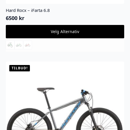
Hard Rocx – iFarta 6.8
6500
kr
Dette
Velg Alternativ
produktet
har
flere
varianter.
Alternativene
kan
velges
TILBUD!
på
produktsiden