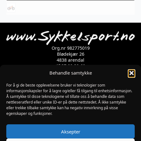
har
flere
varianter.
Alternativene
kan
velges
på
produktsiden
Org.nr 982775019
Blødekjær 26
4838 arendal
tlf 37 02 39 60
Kontaktskjema
Behandle samtykke
For å gi de beste opplevelsene bruker vi teknologier som
informasjonskapsler for å lagre og/eller få tilgang til enhetsinformasjon.
Åpningstider
Å samtykke til disse teknologiene vil tillate oss å behandle data som
MANDAG-FREDAG: 09:00-17:00
nettleseratferd eller unike ID-er på dette nettstedet. Å ikke samtykke
LØRDAG: 10:00-15:00
eller trekke tilbake samtykke kan ha negativ innvirkning på visse
SØNDAG: STENGT
egenskaper og funksjoner.
JULAFTEN : STENGT
PÅSKEAFTEN OG PINSEAFTEN : 10:00-13:00
Informasjon
Aksepter
MIN SIDE