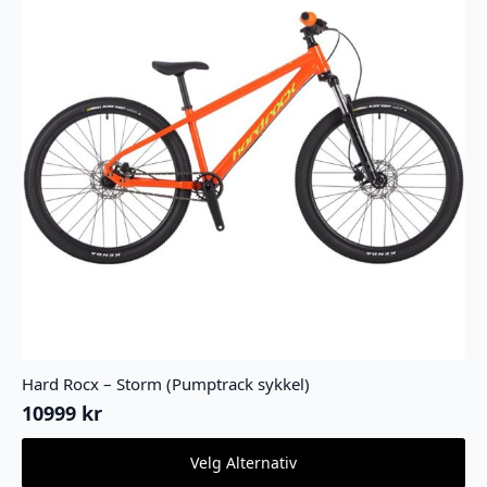
Hard Rocx – Storm (Pumptrack sykkel)
10999
kr
Dette
Velg Alternativ
produktet