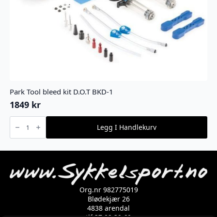
Park Tool bleed kit D.O.T BKD-1
1849
kr
Park
Tool
Legg I Handlekurv
bleed
kit
D.O.T
BKD-
1
antall
Org.nr 982775019
Blødekjær 26
4838 arendal