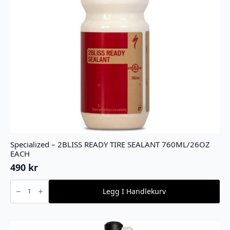
Specialized – 2BLISS READY TIRE SEALANT 760ML/26OZ
EACH
490
kr
Specialized
-
Legg I Handlekurv
2BLISS
READY
TIRE
SEALANT
760ML/26OZ
EACH