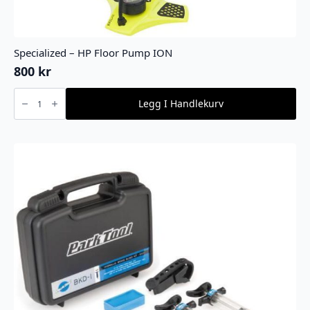
Specialized – HP Floor Pump ION
800
kr
Specialized
-
Legg I Handlekurv
HP
Floor
Pump
ION
antall