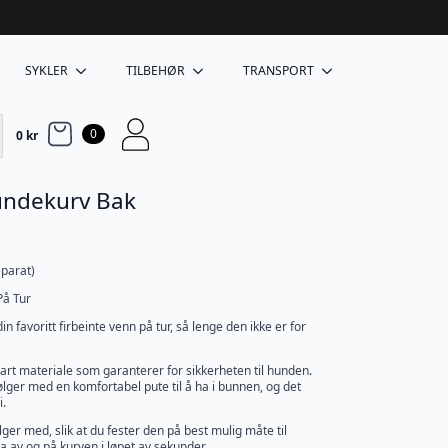
SYKLER
TILBEHØR
TRANSPORT
0
0
kr
undekurv Bak
eparat)
På Tur
n favoritt firbeinte venn på tur, så lenge den ikke er for
art materiale som garanterer for sikkerheten til hunden.
ger med en komfortabel pute til å ha i bunnen, og det
i.
lger med, slik at du fester den på best mulig måte til
ta av og på kurven i løpet av sekunder.