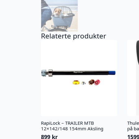
Relaterte produkter
RapiLock – TRAILER MTB
Thule
12×142/148 154mm Aksling
på ba
899
kr
159