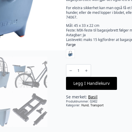
For ekstra sikkerhet kan man også få et bu
hunder, eller de med lopper i blodet, 
74067.
Mål: 45 x 33 x 22 cm
Feste: MIK-feste til bagasjebrett følger 
Avtagbar: Ja
Lastevekt: maks 15 kg(fordrer at bagasj
Farge
Basil
-
Buddy
MIK
Hundekurv
Legg I Handlekurv
Bak
antall
Se merket:
Basil
Produktnummer:
02402
Kategorier:
Hund
,
Transport