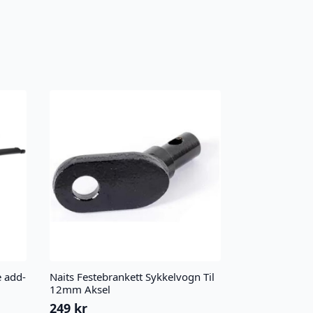
e add-
Naits Festebrankett Sykkelvogn Til
12mm Aksel
249
kr