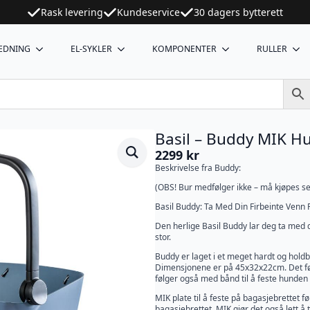
Rask levering
Kundeservice
30 dagers bytterett
EDNING
EL-SYKLER
KOMPONENTER
RULLER
Basil – Buddy MIK H
2299
kr
Beskrivelse fra Buddy:
(OBS! Bur medfølger ikke – må kjøpes s
Basil Buddy: Ta Med Din Firbeinte Venn 
Den herlige Basil Buddy lar deg ta med di
stor.
Buddy er laget i et meget hardt og holdb
Dimensjonene er på 45x32x22cm. Det føl
følger også med bånd til å feste hunden 
MIK plate til å feste på bagasjebrettet fø
bagasjebrettet. MIK gjør det også lett å 