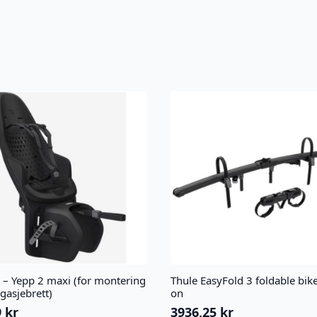
 – Yepp 2 maxi (for montering
Thule EasyFold 3 foldable bik
gasjebrett)
on
9
kr
3936,25
kr