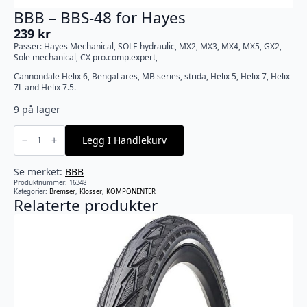
BBB – BBS-48 for Hayes
239
kr
Passer: Hayes Mechanical, SOLE hydraulic, MX2, MX3, MX4, MX5, GX2,
Sole mechanical, CX pro.comp.expert,
Cannondale Helix 6, Bengal ares, MB series, strida, Helix 5, Helix 7, Helix
7L and Helix 7.5.
9 på lager
BBB
-
Legg I Handlekurv
BBS-
48
for
Hayes
Se merket:
BBB
antall
Produktnummer:
16348
Kategorier:
Bremser
,
Klosser
,
KOMPONENTER
Relaterte produkter