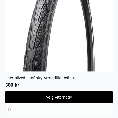
Specialized – Infinity Armadillo Reflect
500
kr
Dette
Velg Alternativ
produktet
har
flere
varianter.