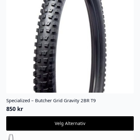
Specialized – Butcher Grid Gravity 2BR T9
850
kr
Dette
Velg Alternativ
produktet
har
flere