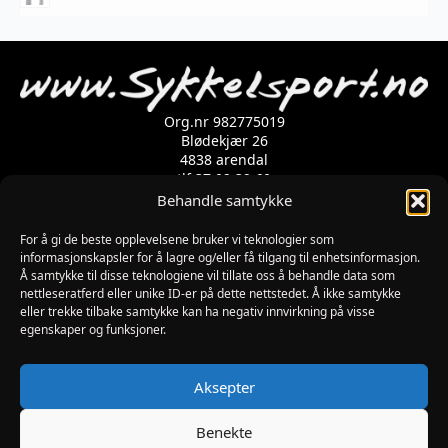
varianter.
Alternativene
kan
velges
på
produktsiden
Org.nr 982775019
Blødekjær 26
4838 arendal
tlf 37 02 39 60
Kontaktskjema
Behandle samtykke
For å gi de beste opplevelsene bruker vi teknologier som
Åpningstider
informasjonskapsler for å lagre og/eller få tilgang til enhetsinformasjon.
Å samtykke til disse teknologiene vil tillate oss å behandle data som
MANDAG-FREDAG: 09:00-17:00
nettleseratferd eller unike ID-er på dette nettstedet. Å ikke samtykke
LØRDAG: 10:00-15:00
eller trekke tilbake samtykke kan ha negativ innvirkning på visse
SØNDAG: STENGT
egenskaper og funksjoner.
JULAFTEN : STENGT
PÅSKEAFTEN OG PINSEAFTEN : 10:00-13:00
Informasjon
Aksepter
MIN SIDE
KJØPSBETINGELSER
Benekte
RETUR