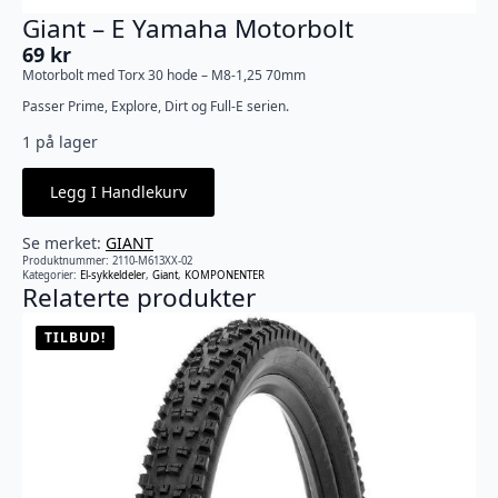
Giant – E Yamaha Motorbolt
69
kr
Motorbolt med Torx 30 hode – M8-1,25 70mm
Passer Prime, Explore, Dirt og Full-E serien.
1 på lager
Legg I Handlekurv
Se merket:
GIANT
Produktnummer:
2110-M613XX-02
Kategorier:
El-sykkeldeler
,
Giant
,
KOMPONENTER
Relaterte produkter
TILBUD!