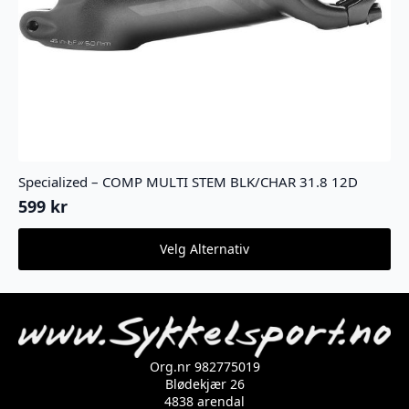
Specialized – COMP MULTI STEM BLK/CHAR 31.8 12D
599
kr
Dette
Velg Alternativ
produktet
har
flere
varianter.
Alternativene
kan
velges
Org.nr 982775019
på
Blødekjær 26
produktsiden
4838 arendal