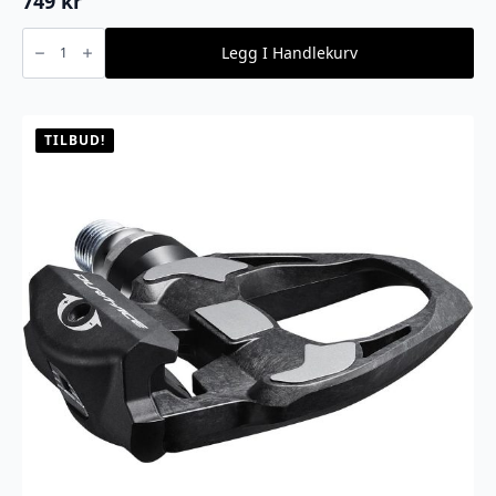
749
kr
Shimano
-
Legg I Handlekurv
PD-
M324
Kombipedal
antall
TILBUD!