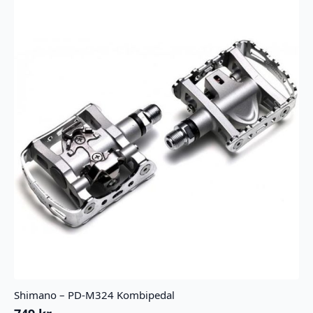
velges
på
produktsiden
Shimano – PD-M324 Kombipedal