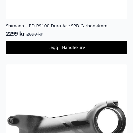
Shimano – PD-R9100 Dura-Ace SPD Carbon 4mm
2299
kr
2899
kr
Opprinnelig
Nåværende
pris
pris
Legg I Handlekurv
var:
er:
2899 kr.
2299 kr.