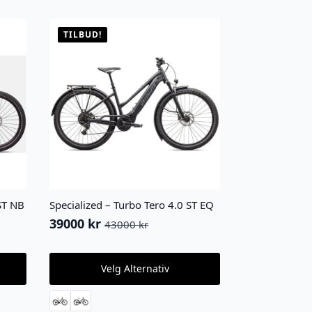
TILBUD!
ST NB
Specialized – Turbo Tero 4.0 ST EQ
39000
kr
43000
kr
Opprinnelig
Nåværende
pris
pris
var:
er:
Dette
Velg Alternativ
produktet
43000 kr.
39000 kr.
har
flere
varianter.