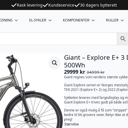
Rask levering
Kundeservice
30 dagers bytterett
EDNING
EL-SYKLER
KOMPONENTER
RULLER
Giant – Explore E+ 3
500Wh
29999
kr
34999
kr
Opprinnelig
Nåværende
Giant regnes som verdens største sykke
pris
pris
Giant Explore serien er Norges mestselge
var:
er:
TEK 2021 (Explore E+ 2) og 2022 (Explore
34999 kr.
29999 kr.
Sykkelen leveres med fargedisplay og mul
Giant Explore E+ trives godt på både asfa
Denne er også mulig å få som “strippet” 
bedre til litt grovere veier. Betyr ikke 
preg!
Størrelse