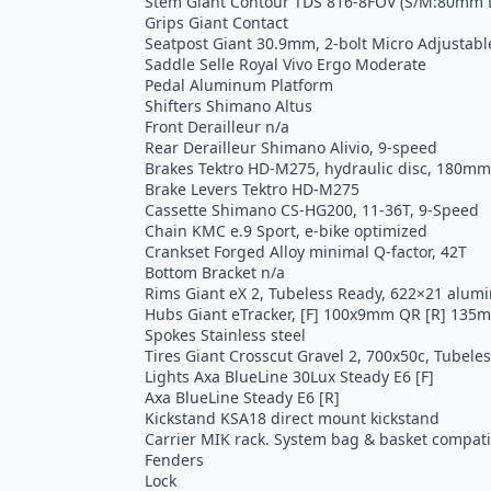
Stem Giant Contour TDS 816-8FOV (S/M:80mm 
Grips Giant Contact
Seatpost Giant 30.9mm, 2-bolt Micro Adjustab
Saddle Selle Royal Vivo Ergo Moderate
Pedal Aluminum Platform
Shifters Shimano Altus
Front Derailleur n/a
Rear Derailleur Shimano Alivio, 9-speed
Brakes Tektro HD-M275, hydraulic disc, 180mm
Brake Levers Tektro HD-M275
Cassette Shimano CS-HG200, 11-36T, 9-Speed
Chain KMC e.9 Sport, e-bike optimized
Crankset Forged Alloy minimal Q-factor, 42T
Bottom Bracket n/a
Rims Giant eX 2, Tubeless Ready, 622×21 alum
Hubs Giant eTracker, [F] 100x9mm QR [R] 13
Spokes Stainless steel
Tires Giant Crosscut Gravel 2, 700x50c, Tubele
Lights Axa BlueLine 30Lux Steady E6 [F]
Axa BlueLine Steady E6 [R]
Kickstand KSA18 direct mount kickstand
Carrier MIK rack. System bag & basket compati
Fenders
Lock