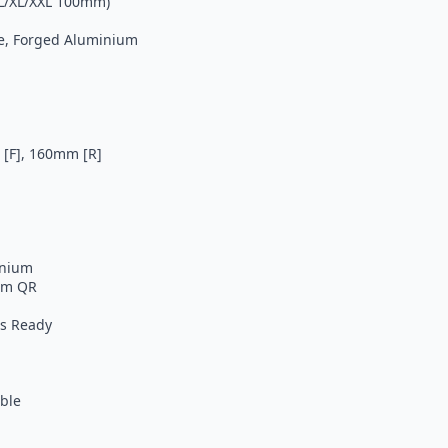
L/XL/XXL 100mm)
le, Forged Aluminium
 [F], 160mm [R]
inium
5mm QR
ss Ready
ble