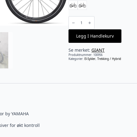
Giant
-
Explore
E+
3
Legg I Handlekurv
DD
Syncdrive
Sport
70Nm
Se merket:
GIANT
500Wh
antall
Produktnummer:
100956
Kategorier:
El-Sykler
,
Trekking / Hybrid
otor by YAMAHA
er for økt kontroll