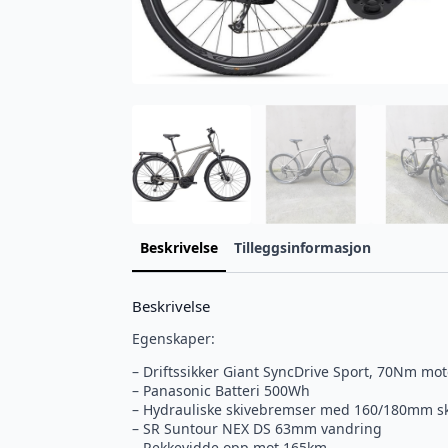
Beskrivelse
Tilleggsinformasjon
Beskrivelse
Egenskaper:
– Driftssikker Giant SyncDrive Sport, 70Nm m
– Panasonic Batteri 500Wh
– Hydrauliske skivebremser med 160/180mm skiv
– SR Suntour NEX DS 63mm vandring
– Rekkevidde opp mot 165km