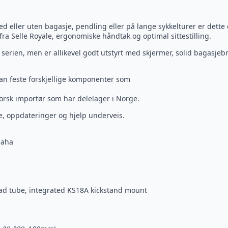
 med eller uten bagasje, pendling eller på lange sykkelturer er dett
ra Selle Royale, ergonomiske håndtak og optimal sittestilling.
 serien, men er allikevel godt utstyrt med skjermer, solid bagasjebr
an feste forskjellige komponenter som
orsk importør som har delelager i Norge.
e, oppdateringer og hjelp underveis.
maha
ad tube, integrated KS18A kickstand mount