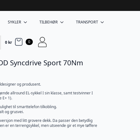
SYKLER
TILBEHØR
TRANSPORT
0
0
kr
 DD Syncdrive Sport 70Nm
ldesigner og produsent.
nde allround EL-sykkel I sin klasse, samt testvinner I
 E+ 1).
ighet til smarttelefon tilkobling.
lt og grusvei.
versjon med litt grovere dekk. Da passer den betydlig
at den er en terrengsykkel, men utseende gir et mye tøffere