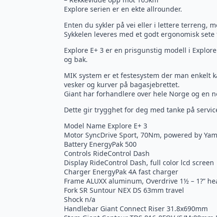
Explore serien er en ekte allrounder.
Enten du sykler på vei eller i lettere terreng,
Sykkelen leveres med et godt ergonomisk sete f
Explore E+ 3 er en prisgunstig modell i Explore
og bak.
MIK system er et festesystem der man enkelt k
vesker og kurver på bagasjebrettet.
Giant har forhandlere over hele Norge og en n
Dette gir trygghet for deg med tanke på servic
Model Name Explore E+ 3
Motor SyncDrive Sport, 70Nm, powered by Ya
Battery EnergyPak 500
Controls RideControl Dash
Display RideControl Dash, full color lcd screen
Charger EnergyPak 4A fast charger
Frame ALUXX aluminum, Overdrive 1½ – 1?” he
Fork SR Suntour NEX DS 63mm travel
Shock n/a
Handlebar Giant Connect Riser 31.8x690mm