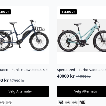
LBUD!
TILBUD!
Rocx – Funk-E Low Step 8.6 E
Specialized – Turbo Vado 4.0 
40000
kr
41000
kr
Opprinnelig
Nåværende
90
kr
57990
kr
innelig
ærende
pris
pris
var:
er:
Dette
Velg Alternativ
Velg Alternativ
ktet
produktet
41000 kr.
40000 kr.
0 kr.
0 kr.
har
flere
ter.
varianter.