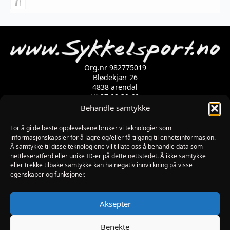
varianter.
Alternativene
kan
velges
på
produktsiden
Org.nr 982775019
Blødekjær 26
4838 arendal
tlf 37 02 39 60
Kontaktskjema
Behandle samtykke
For å gi de beste opplevelsene bruker vi teknologier som
Åpningstider
informasjonskapsler for å lagre og/eller få tilgang til enhetsinformasjon.
Å samtykke til disse teknologiene vil tillate oss å behandle data som
MANDAG-FREDAG: 09:00-17:00
nettleseratferd eller unike ID-er på dette nettstedet. Å ikke samtykke
LØRDAG: 10:00-15:00
eller trekke tilbake samtykke kan ha negativ innvirkning på visse
SØNDAG: STENGT
egenskaper og funksjoner.
JULAFTEN : STENGT
PÅSKEAFTEN OG PINSEAFTEN : 10:00-13:00
Informasjon
Aksepter
MIN SIDE
KJØPSBETINGELSER
Benekte