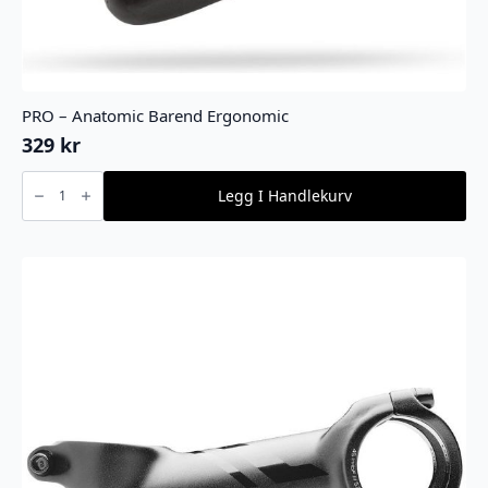
PRO – Anatomic Barend Ergonomic
329
kr
PRO
-
Legg I Handlekurv
Anatomic
Barend
Ergonomic
antall