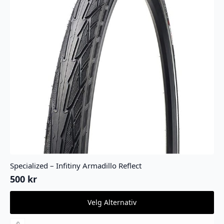
produktsiden
Specialized – Infitiny Armadillo Reflect
500
kr
Dette
Velg Alternativ
produktet
har
flere