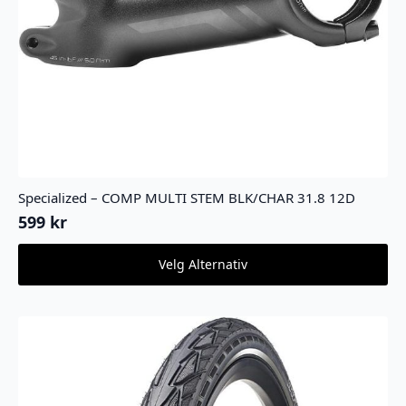
Specialized – COMP MULTI STEM BLK/CHAR 31.8 12D
599
kr
Dette
Velg Alternativ
produktet
har
flere
varianter.
Alternativene
kan
velges
på