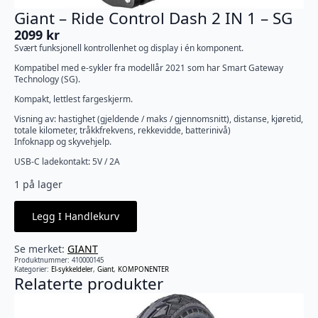
Giant – Ride Control Dash 2 IN 1 – SG
2099
kr
Svært funksjonell kontrollenhet og display i én komponent.
Kompatibel med e-sykler fra modellår 2021 som har Smart Gateway
Technology (SG).
Kompakt, lettlest fargeskjerm.
Visning av: hastighet (gjeldende / maks / gjennomsnitt), distanse, kjøretid,
totale kilometer, tråkkfrekvens, rekkevidde, batterinivå)
Infoknapp og skyvehjelp.
USB-C ladekontakt: 5V / 2A
1 på lager
Legg I Handlekurv
Se merket:
GIANT
Produktnummer:
410000145
Kategorier:
El-sykkeldeler
,
Giant
,
KOMPONENTER
Relaterte produkter