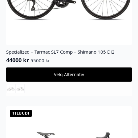
Specialized – Tarmac SL7 Comp – Shimano 105 Di2
44000
kr
55000
kr
Opprinnelig
Nåværende
pris
pris
Dette
Velg Alternativ
var:
er:
produktet
55000 kr.
44000 kr.
har
flere
varianter.
Alternativene
kan
velges
TILBUD!
på
produktsiden