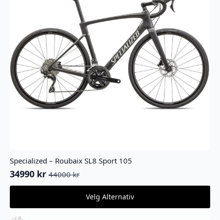
Specialized – Roubaix SL8 Sport 105
34990
kr
44000
kr
Opprinnelig
Nåværende
pris
pris
Dette
Velg Alternativ
var:
er:
produktet
44000 kr.
34990 kr.
har
flere