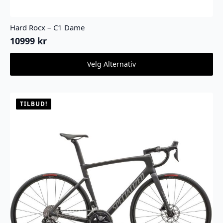
Hard Rocx – C1 Dame
10999
kr
Dette
Velg Alternativ
produktet
har
flere
varianter.
TILBUD!
Alternativene
kan
velges
på
produktsiden