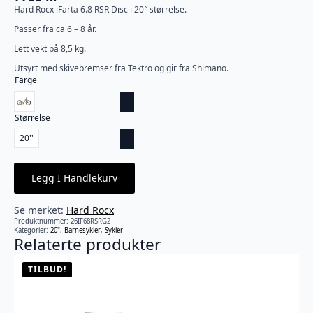
Hard Rocx iFarta 6.8 RSR Disc i 20″ størrelse.
Passer fra ca 6 – 8 år.
Lett vekt på 8,5 kg.
Utsyrt med skivebremser fra Tektro og gir fra Shimano.
Farge
Størrelse
20''
Legg I Handlekurv
Se merket:
Hard Rocx
Produktnummer:
26IF68RSRG2
Kategorier:
20"
,
Barnesykler
,
Sykler
Relaterte produkter
TILBUD!