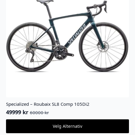
Specialized – Roubaix SL8 Comp 105Di2
49999
kr
60000
kr
Opprinnelig
Nåværende
pris
pris
Dette
Velg Alternativ
var:
er:
produktet
60000 kr.
49999 kr.
har