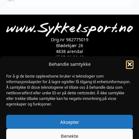
varianter.
Alternativene
kan
velges
på
produktsiden
Org.nr 982775019
Blødekjær 26
4838 arendal
tlf 37 02 39 60
Kontaktskjema
Behandle samtykke
For å gi de beste opplevelsene bruker vi teknologier som
Åpningstider
informasjonskapsler for å lagre og/eller få tilgang til enhetsinformasjon.
Å samtykke til disse teknologiene vil tillate oss å behandle data som
MANDAG-FREDAG: 09:00-17:00
nettleseratferd eller unike ID-er på dette nettstedet. Å ikke samtykke
LØRDAG: 10:00-15:00
eller trekke tilbake samtykke kan ha negativ innvirkning på visse
SØNDAG: STENGT
egenskaper og funksjoner.
JULAFTEN : STENGT
PÅSKEAFTEN OG PINSEAFTEN : 10:00-13:00
Informasjon
Aksepter
MIN SIDE
KJØPSBETINGELSER
Benekte