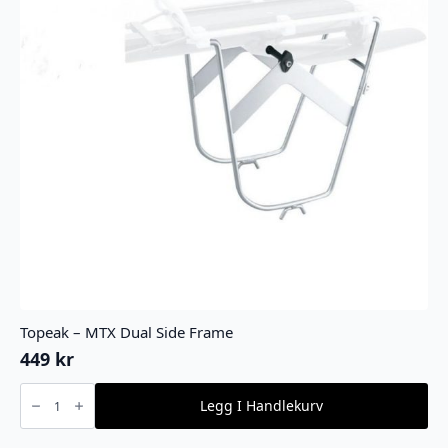
Topeak – MTX Dual Side Frame
449
kr
Topeak
-
Legg I Handlekurv
MTX
Dual
Side
Frame