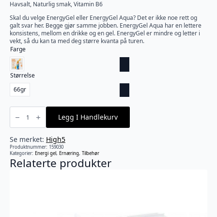
Havsalt, Naturlig smak, Vitamin B6
Skal du velge EnergyGel eller EnergyGel Aqua? Det er ikke noe rett og
galt svar her. Begge gjør samme jobben. EnergyGel Aqua har en lettere
konsistens, mellom en drikke og en gel. EnergyGel er mindre og letter i
vekt, så du kan ta med deg større kvanta på turen.
Farge
Størrelse
66gr
HIGH5
-
Legg I Handlekurv
EnergyGel
Aqua
appelsin
(66gram)
Se merket:
High5
antall
Produktnummer:
159030
Kategorier:
Energi gel
,
Ernæring
,
Tilbehør
Relaterte produkter