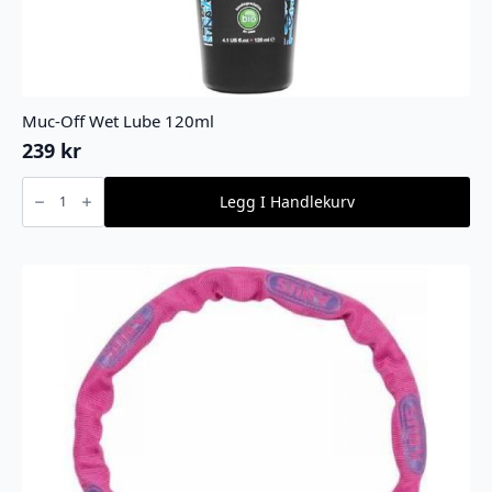
Muc-Off Wet Lube 120ml
239
kr
Muc-
Off
Legg I Handlekurv
Wet
Lube
120ml
antall