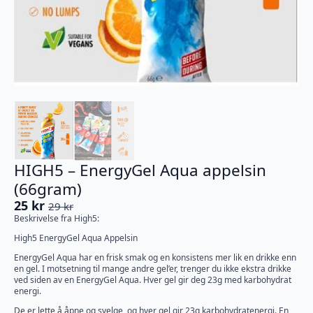
HIGH5 – EnergyGel Aqua appelsin
(66gram)
25
kr
29
kr
Opprinnelig
Nåværende
Beskrivelse fra High5:
pris
pris
High5 EnergyGel Aqua Appelsin
var:
er:
29 kr.
25 kr.
EnergyGel Aqua har en frisk smak og en konsistens mer lik en drikke enn
en gel. I motsetning til mange andre gel’er, trenger du ikke ekstra drikke
ved siden av en EnergyGel Aqua. Hver gel gir deg 23g med karbohydrat
energi.
De er lette å åpne og svelge, og hver gel gir 23g karbohydratenergi. En