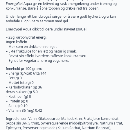
EnergyGel Aqua gir en lettvint og rask energiøkning under trening og
konkurranse. Bare å åpne toppen og drikke rett fra posen.
Under lange ritt bør du også sørge for å være godt hydrert, og vi kan
anbefale High5 Zero sammen med gel.
Energygel Aqua gikk tidligere under navnet IsoGel.
– 23g karbohydrat energi.
Ingen koffein.
– Mer som en drikke enn en gel.
– Ekte fruktjuice for en lett og naturlig smak.
– Bevist sin effekt i verdens tøffeste konkurranser.
– Egnet for vegetarianere og veganere.
Innehold pr 100 gram:
– Energi (kj/kcal) 612/144
– Fett(g) 0
– Mettet fett (g) 0
– Karbohydrater (g) 36
derav sukker (g) 5.0
– Kostfiber (g) 0
– Protein (g) 0
– Salt (g) 0.10
– Vitamin B6 (mg) 0.42
Ingredienser; Vann, Glukosesirup, Maltodextrin, Frukt Juice konsentrat
(Appelsin 3%, Sitron), Syreregulerende middel(Sitronsyre, Natrium sitrat,
Eplesyre), Preserveringsmiddel(Kalium Sorbat, Natrium Benzoat),