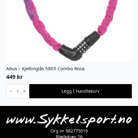
Abus – Kjettinglås 5805 Combo Rosa
449
kr
Abus
-
Legg I Handlekurv
Kjettinglås
5805
Combo
Rosa
antall
Org.nr 982775019
Blødekjær 26