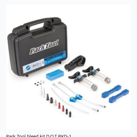
antall
Park Tool bleed kit D.O.T BKD-1