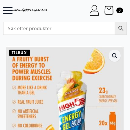
0
TILBUD!