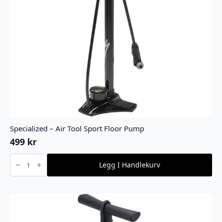
Specialized – Air Tool Sport Floor Pump
499
kr
Specialized
-
Legg I Handlekurv
Air
Tool
Sport
Floor
Pump
antall