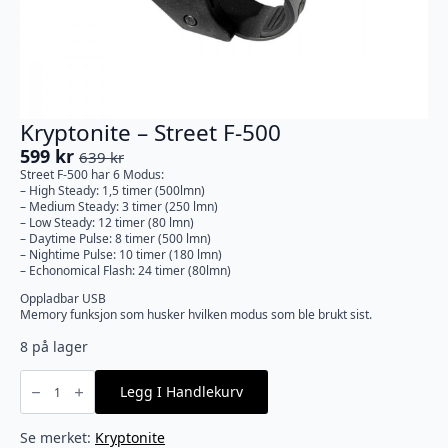
Kryptonite – Street F-500
599
kr
639
kr
Opprinnelig
Nåværende
Street F-500 har 6 Modus:
pris
pris
– High Steady: 1,5 timer (500lmn)
var:
er:
– Medium Steady: 3 timer (250 lmn)
– Low Steady: 12 timer (80 lmn)
639 kr.
599 kr.
– Daytime Pulse: 8 timer (500 lmn)
– Nightime Pulse: 10 timer (180 lmn)
– Echonomical Flash: 24 timer (80lmn)
Oppladbar USB
Memory funksjon som husker hvilken modus som ble brukt sist.
8 på lager
Kryptonite
-
Legg I Handlekurv
Street
F-
500
antall
Se merket:
Kryptonite