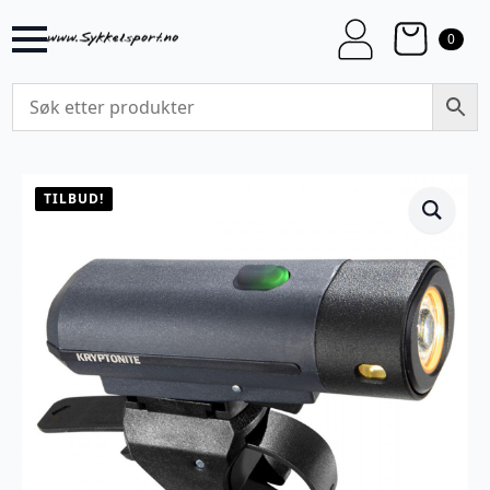
0
TILBUD!