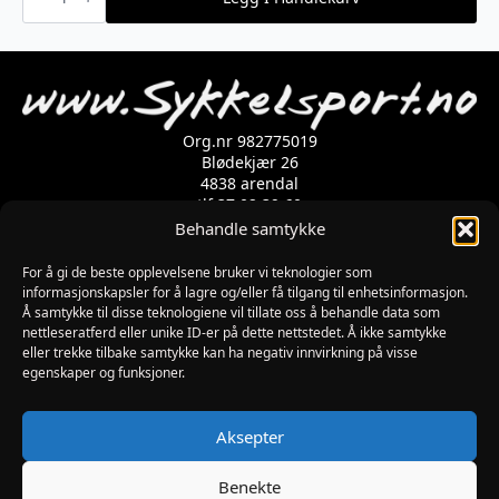
HP
Floor
Pump
ION
antall
Org.nr 982775019
Blødekjær 26
4838 arendal
tlf 37 02 39 60
Kontaktskjema
Behandle samtykke
For å gi de beste opplevelsene bruker vi teknologier som
informasjonskapsler for å lagre og/eller få tilgang til enhetsinformasjon.
Åpningstider
Å samtykke til disse teknologiene vil tillate oss å behandle data som
MANDAG-FREDAG: 09:00-17:00
nettleseratferd eller unike ID-er på dette nettstedet. Å ikke samtykke
LØRDAG: 10:00-15:00
eller trekke tilbake samtykke kan ha negativ innvirkning på visse
SØNDAG: STENGT
egenskaper og funksjoner.
JULAFTEN : STENGT
PÅSKEAFTEN OG PINSEAFTEN : 10:00-13:00
Informasjon
Aksepter
MIN SIDE
KJØPSBETINGELSER
Benekte