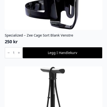
Specialized – Zee Cage Sort Blank Venstre
250
kr
Specialized
-
Legg I Handlekurv
Zee
Cage
Sort
Blank
Venstre
antall