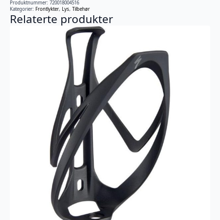
Produktnummer:
720018004516
Kategorier:
Frontlykter
,
Lys
,
Tilbehør
Relaterte produkter