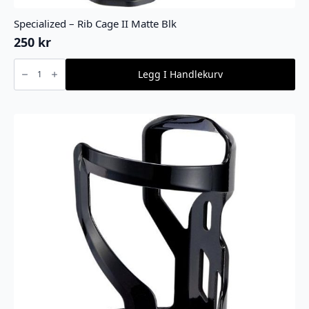
Specialized – Rib Cage II Matte Blk
250
kr
Specialized
-
Legg I Handlekurv
Rib
Cage
II
Matte
Blk
antall