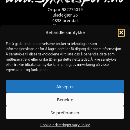
Org.nr 982775019
Blødekjær 26
4838 arendal
tlf 37 02 39 60
Kontaktskjema
Behandle samtykke
For å gi de beste opplevelsene bruker vi teknologier som
informasjonskapsler for å lagre og/eller få tilgang til enhetsinformasjon.
Åpningstider
Å samtykke til disse teknologiene vil tillate oss å behandle data som
MANDAG-FREDAG: 09:00-17:00
nettleseratferd eller unike ID-er på dette nettstedet. Å ikke samtykke
LØRDAG: 10:00-15:00
eller trekke tilbake samtykke kan ha negativ innvirkning på visse
SØNDAG: STENGT
egenskaper og funksjoner.
JULAFTEN : STENGT
PÅSKEAFTEN OG PINSEAFTEN : 10:00-13:00
Informasjon
Aksepter
MIN SIDE
KJØPSBETINGELSER
Benekte
RETUR
Se preferanser
Utviklet av Digipos AS – Arendal Copyright 2026
Sykkelsport.no
Cookie-erklæring
Privacy Policy