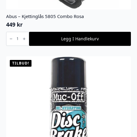
Abus – Kjettinglås 5805 Combo Rosa
449
kr
Abus
-
Legg I Handlekurv
Kjettinglås
5805
Combo
Rosa
antall
TILBUD!