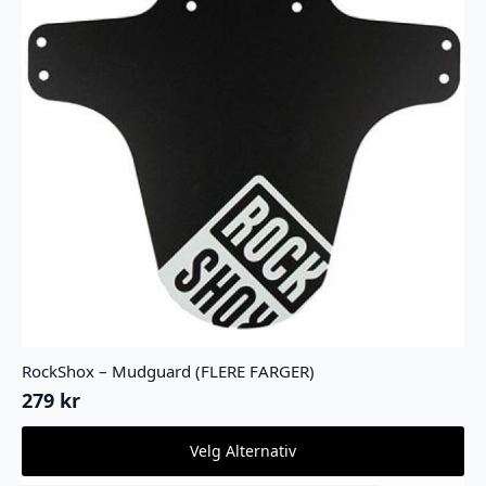
RockShox – Mudguard (FLERE FARGER)
279
kr
Dette
Velg Alternativ
produktet
har