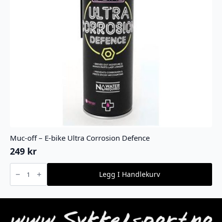
Muc-off – E-bike Ultra Corrosion Defence
249
kr
Muc-
off
Legg I Handlekurv
-
E-
bike
Ultra
Corrosion
Defence
antall