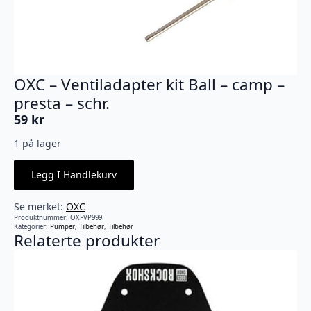
OXC – Ventiladapter kit Ball – camp –
presta – schr.
59
kr
1 på lager
Legg I Handlekurv
Se merket:
OXC
Produktnummer:
OXFVP999
Kategorier:
Pumper
,
Tilbehør
,
Tilbehør
Relaterte produkter